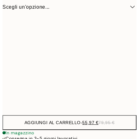
Scegli un'opzione...
55,9
50x50 cm - Cornice in nero
79,
AGGIUNGI AL CARRELLO
-
55,97 €
79,95 €
In magazzino
Consegna in 3-5 giorni lavorativi