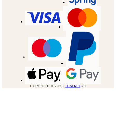
COPYRIGHT ©
2026
,
DESENIO
AB