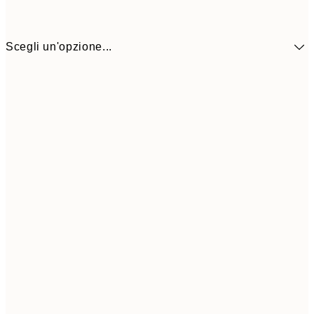
Scegli un'opzione...
10,9
30x40 cm
21,