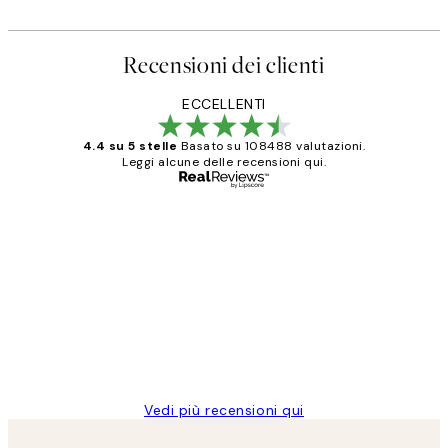
Recensioni dei clienti
ECCELLENTI
4.4 su 5 stelle
Basato su 108488 valutazioni.
Leggi alcune delle recensioni qui.
Acquirente verificato
recensioni
dei
PERFECT!!
clienti
26 mag
Alessandra G
Vedi più recensioni qui