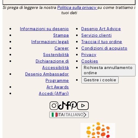
Si prega di leggere la nostra
Politica sulla privacy
su come trattiamo i
tuoi dati
Informazioni su desenio
Desenio Art Advice
Stampa
Servizio clienti
Informazioni legali
Traccia il tuo ordine
Career
Condizioni di acquisto
Sostenibilità
Privacy
Dichiarazione di
Cookies
Accessibilità
Richiesta annullamento
ordine
Desenio Ambassador
Gestire i cookie
Programme
Art Awards
Accedi (Affari)
ITA
ITALIANO