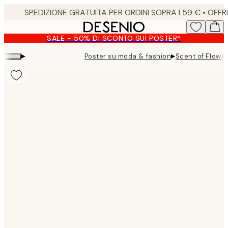
Skip
to
main
SALE - 50% DI SCONTO SUI POSTER*
content.
▸
▸
Poster su moda & fashion
Scent of Flowe
Product
images