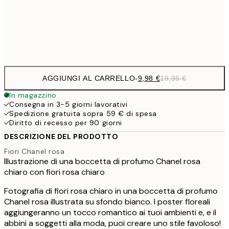
32,
Frame
options
AGGIUNGI AL CARRELLO
-
9,98 €
19,95 €
In magazzino
Consegna in 3-5 giorni lavorativi
Spedizione gratuita sopra 59 € di spesa
Diritto di recesso per 90 giorni
DESCRIZIONE DEL PRODOTTO
Fiori Chanel rosa
Illustrazione di una boccetta di profumo Chanel rosa
chiaro con fiori rosa chiaro
Fotografia di fiori rosa chiaro in una boccetta di profumo
Chanel rosa illustrata su sfondo bianco. I poster floreali
aggiungeranno un tocco romantico ai tuoi ambienti e, e il
abbini a soggetti alla moda, puoi creare uno stile favoloso!