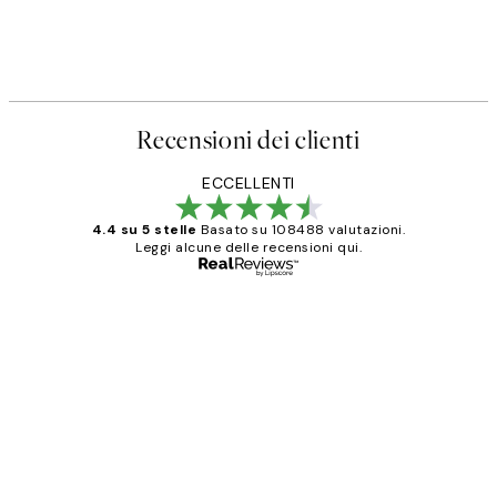
Recensioni dei clienti
ECCELLENTI
4.4 su 5 stelle
Basato su 108488 valutazioni.
Leggi alcune delle recensioni qui.
Acquirente verificato
recensioni
dei
PERFECT!!
clienti
26 mag
Alessandra G