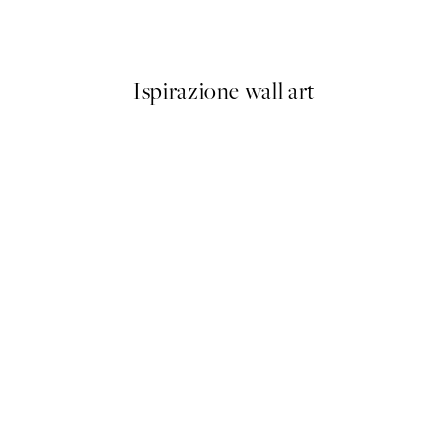
Da 3,98 €
7,95 €
Ispirazione wall art