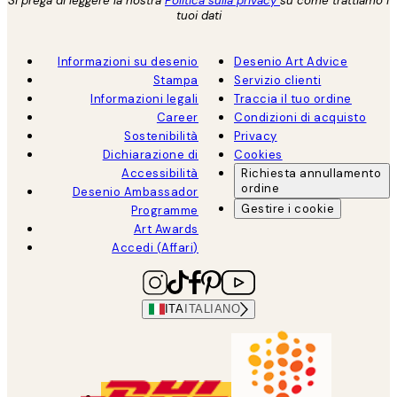
Si prega di leggere la nostra
Politica sulla privacy
su come trattiamo i
tuoi dati
Informazioni su desenio
Desenio Art Advice
Stampa
Servizio clienti
Informazioni legali
Traccia il tuo ordine
Career
Condizioni di acquisto
Sostenibilità
Privacy
Dichiarazione di
Cookies
Accessibilità
Richiesta annullamento
ordine
Desenio Ambassador
Gestire i cookie
Programme
Art Awards
Accedi (Affari)
ITA
ITALIANO