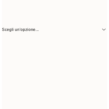
Scegli un'opzione...
6,
21x30 cm