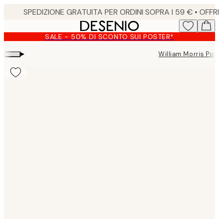
Skip
to
main
SALE - 50% DI SCONTO SUI POSTER*
content.
▸
William Morris Pos
Product
images