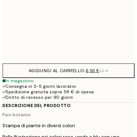
9,
30x40 cm
19,
16,2
50x70 cm
32,
Frame
options
AGGIUNGI AL CARRELLO
-
6,50 €
13 €
In magazzino
Consegna in 3-5 giorni lavorativi
Spedizione gratuita sopra 59 € di spesa
Diritto di recesso per 90 giorni
DESCRIZIONE DEL PRODOTTO
Fiori botanici
Stampa di piante in diversi colori
Bella illustrazione nei colori rosa, verde e blu con uno