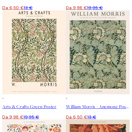
Da 6,50 €
13 €
Da 9,98 €
19,95 €
50%*
50%*
Arts & Crafts Green Poster
William Morris - Anemone Poster
Da 9,98 €
19,95 €
Da 6,50 €
13 €