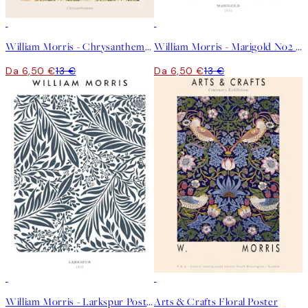
50%*
50%*
William Morris - Chrysanthemum Poster
William Morris - Marigold No2 Poster
Da 6,50 €
13 €
Da 6,50 €
13 €
50%*
50%*
William Morris - Larkspur Poster
Arts & Crafts Floral Poster