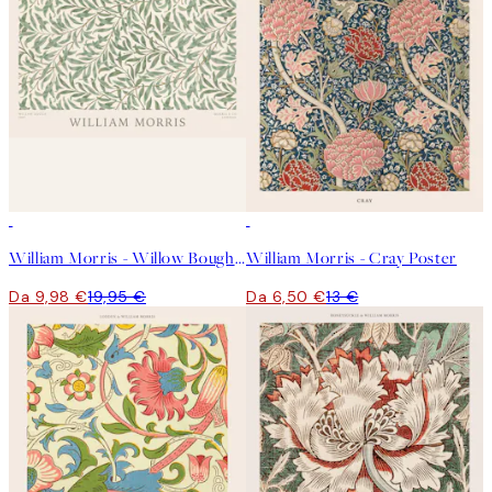
50%*
50%*
William Morris - Willow Bough Landscape Poster
William Morris - Cray Poster
Da 9,98 €
19,95 €
Da 6,50 €
13 €