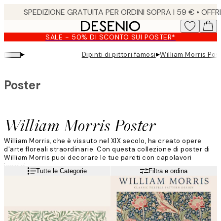
Skip
to
main
SALE - 50% DI SCONTO SUI POSTER*
content.
▸
▸
Dipinti di pittori famosi
William Morris Pos
Poster
William Morris Poster
William Morris, che è vissuto nel XIX secolo, ha creato opere
d'arte floreali straordinarie. Con questa collezione di poster di
William Morris puoi decorare le tue pareti con capolavori
iconici.
Leggi di più
Tutte le Categorie
Filtra e ordina