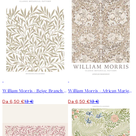
50%*
50%*
William Morris - Beige Branch Poster
William Morris - African Marigold Poster
Da 6,50 €
13 €
Da 6,50 €
13 €