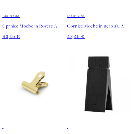
13X18 CM
13X18 CM
Cprnice Moebe in Rovere A
Cornice Moebe in nero alu A
43,45 €
43,45 €
15%*
15%*