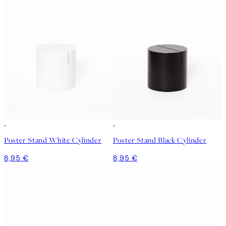
Poster Stand White Cylinder
Poster Stand Black Cylinder
8,95 €
8,95 €