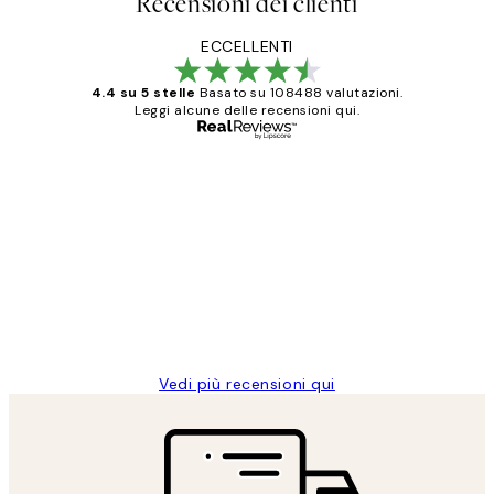
Recensioni dei clienti
ECCELLENTI
4.4 su 5 stelle
Basato su 108488 valutazioni.
Leggi alcune delle recensioni qui.
Acquirente verificato
recensioni
dei
PERFECT!!
clienti
26 mag
Alessandra G
Vedi più recensioni qui