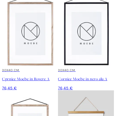
30X40 CM
30X40 CM
Cprnice Moebe in Rovere A
Cornice Moebe in nero alu A
76,45 €
76,45 €