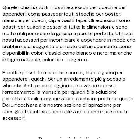
Qui elenchiamo tutti i nostri accessori per quadri e per
appenderli come passepartout, stecche per poster,
mensole per quadri, clip e washi tape. Gli accessori sono
adatti per quadri e poster di tutte le dimensioni e sono
molto utili per creare la galleria a parete perfetta. Utilizza i
nostri accessori per incorniciare e appendere in modo che
si abbinino al soggetto o al resto dell’arredamento: sono
disponibili in colori classici come bianco e nero, ma anche
in legno naturale, color oro o argento.
È inoltre possibile mescolare cornici, tape e ganci per
appendere i quadri, per un arredamento più giocoso e
vibrante. Se ti piace di aggiornare e variare spesso
l’arredamento, la mensola per quadri è la soluzione
perfetta: è facile riorganizzare e cambiare poster e quadri.
Dai un’occhiata alla nostra sezione di ispirazione per
consigli e trucchi su come utilizzare e combinare i nostri
accessori.