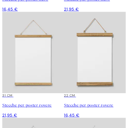
16,45 €
21,95 €
31 CM
22 CM
Stecche per poster rovere
Stecche per poster rovere
21,95 €
16,45 €