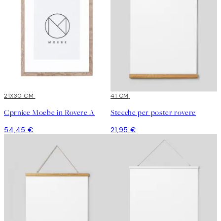
21X30 CM
41 CM
Cprnice Moebe in Rovere A
Stecche per poster rovere
54,45 €
21,95 €