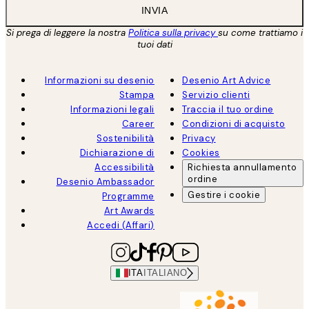
INVIA
Si prega di leggere la nostra
Politica sulla privacy
su come trattiamo i
tuoi dati
Informazioni su desenio
Desenio Art Advice
Stampa
Servizio clienti
Informazioni legali
Traccia il tuo ordine
Career
Condizioni di acquisto
Sostenibilità
Privacy
Dichiarazione di
Cookies
Accessibilità
Richiesta annullamento
ordine
Desenio Ambassador
Gestire i cookie
Programme
Art Awards
Accedi (Affari)
ITA
ITALIANO