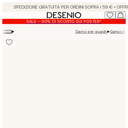
Skip
to
main
SALE - 50% DI SCONTO SUI POSTER*
content.
▸
▸
Ganci per quadri
Ganci per
Product
images