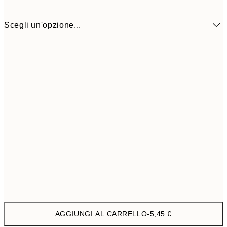
Scegli un'opzione...
ONE SIZE
5,
AGGIUNGI AL CARRELLO
-
5,45 €