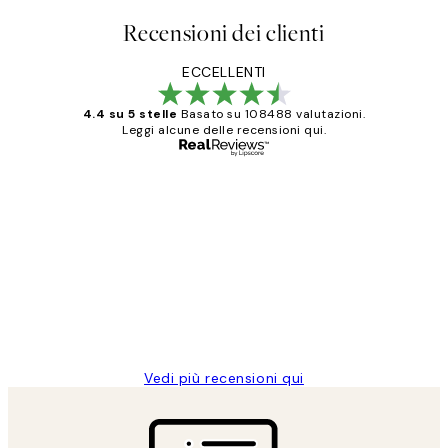
Recensioni dei clienti
ECCELLENTI
4.4 su 5 stelle
Basato su 108488 valutazioni.
Leggi alcune delle recensioni qui.
Acquirente verificato
recensioni
dei
PERFECT!!
clienti
26 mag
Alessandra G
Vedi più recensioni qui