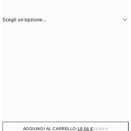
Scegli un'opzione...
18,6
ONE SIZE
21,
AGGIUNGI AL CARRELLO
-
18,66 €
21,95 €