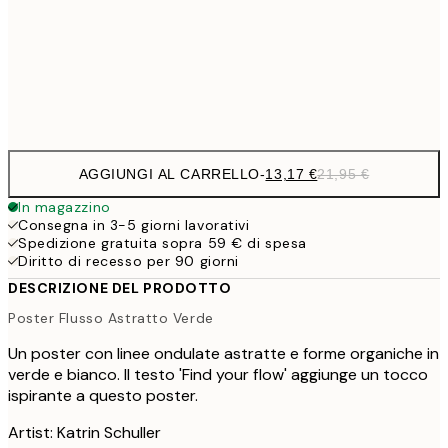
32,6
70x100 cm
54,
Frame
options
AGGIUNGI AL CARRELLO
-
13,17 €
21,95 €
In magazzino
Consegna in 3-5 giorni lavorativi
Spedizione gratuita sopra 59 € di spesa
Diritto di recesso per 90 giorni
DESCRIZIONE DEL PRODOTTO
Poster Flusso Astratto Verde
Un poster con linee ondulate astratte e forme organiche in
verde e bianco. Il testo 'Find your flow' aggiunge un tocco
ispirante a questo poster.
Artist: Katrin Schuller