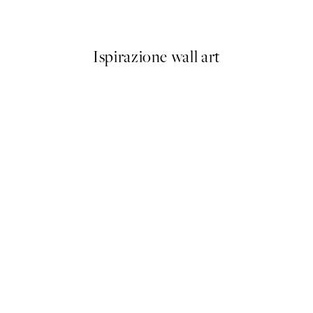
Da 10,98 €
21,95 €
Ispirazione wall art