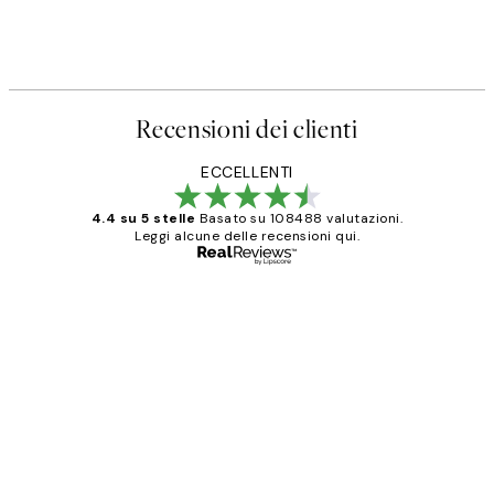
Recensioni dei clienti
ECCELLENTI
4.4 su 5 stelle
Basato su 108488 valutazioni.
Leggi alcune delle recensioni qui.
Acquirente verificato
recensioni
dei
PERFECT!!
clienti
26 mag
Alessandra G