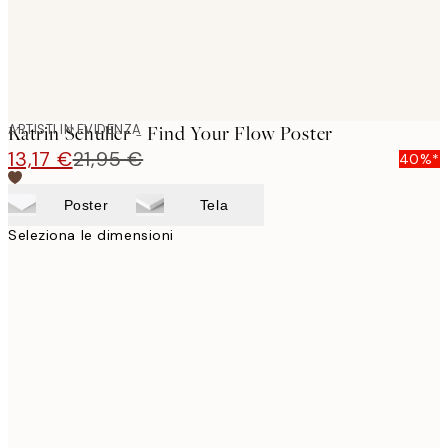
ARTISTI IN EVIDENZA
Katrin Schuller - Find Your Flow Poster
13,17 €
21,95 €
40%*
Poster
Tela
Seleziona le dimensioni