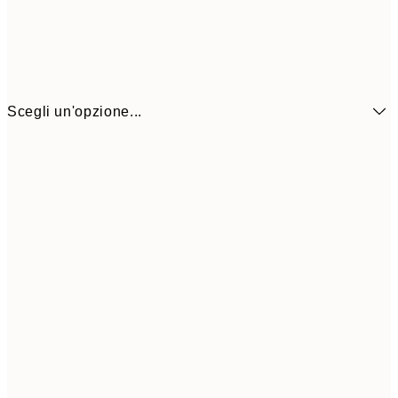
Scegli un'opzione...
3,
13x18 cm
7,