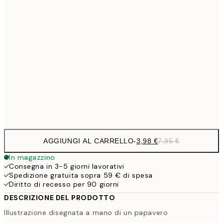
6,
21x30 cm
9,
30x40 cm
19,
16,2
50x70 cm
32,
Frame
options
AGGIUNGI AL CARRELLO
-
3,98 €
7,95 €
In magazzino
Consegna in 3-5 giorni lavorativi
Spedizione gratuita sopra 59 € di spesa
Diritto di recesso per 90 giorni
DESCRIZIONE DEL PRODOTTO
Illustrazione disegnata a mano di un papavero