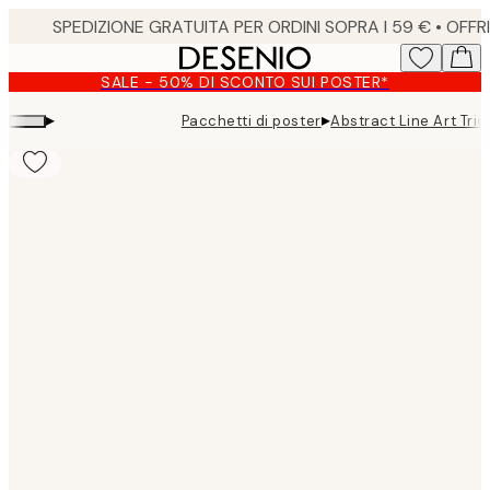
Skip
to
main
SALE - 50% DI SCONTO SUI POSTER*
content.
▸
▸
Pacchetti di poster
Abstract Line Art Tri
Product
images