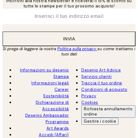
Inscriviti alla nostra newsletter e riceverai il 15% di sconto su
tutte le stampe per il tuo prossimo acquisto!
*
Email
INVIA
Si prega di leggere la nostra
Politica sulla privacy
su come trattiamo i
tuoi dati
Informazioni su desenio
Desenio Art Advice
Stampa
Servizio clienti
Informazioni legali
Traccia il tuo ordine
Career
Condizioni di acquisto
Sostenibilità
Privacy
Dichiarazione di
Cookies
Accessibilità
Richiesta annullamento
ordine
Desenio Ambassador
Gestire i cookie
Programme
Art Awards
Accedi (Affari)