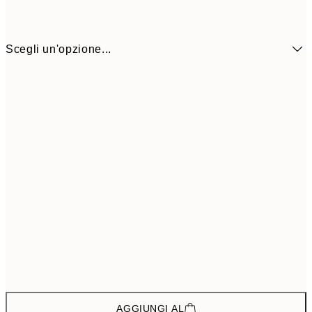
Scegli un'opzione...
46,7
ONE SIZE
77,
AGGIUNGI AL