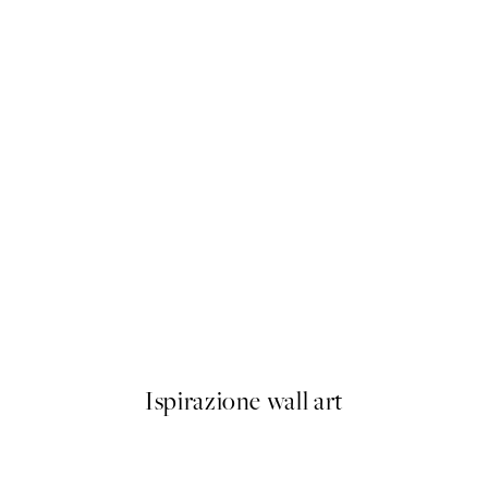
50%*
See the Good Poster
Da 3,98 €
7,95 €
Ispirazione wall art