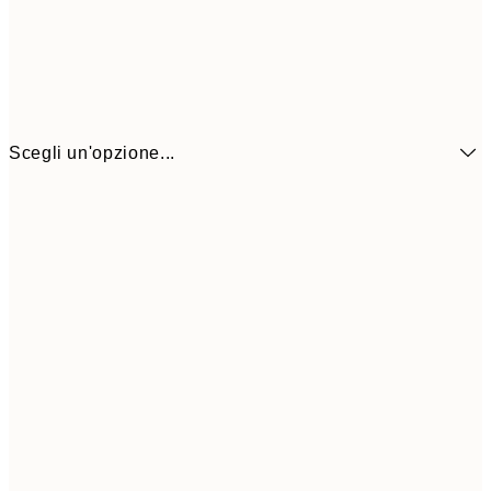
Scegli un'opzione...
6,
21x30 cm