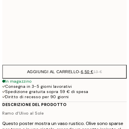
9,
30x40 cm
19,
16,2
50x70 cm
32,
Frame
options
AGGIUNGI AL CARRELLO
-
6,50 €
13 €
In magazzino
Consegna in 3-5 giorni lavorativi
Spedizione gratuita sopra 59 € di spesa
Diritto di recesso per 90 giorni
DESCRIZIONE DEL PRODOTTO
Ramo d'Ulivo al Sole
Questo poster mostra un vaso rustico. Olive sono sparse