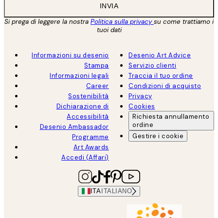
INVIA
Si prega di leggere la nostra
Politica sulla privacy
su come trattiamo i
tuoi dati
Informazioni su desenio
Desenio Art Advice
Stampa
Servizio clienti
Informazioni legali
Traccia il tuo ordine
Career
Condizioni di acquisto
Sostenibilità
Privacy
Dichiarazione di
Cookies
Accessibilità
Richiesta annullamento
ordine
Desenio Ambassador
Gestire i cookie
Programme
Art Awards
Accedi (Affari)
ITA
ITALIANO