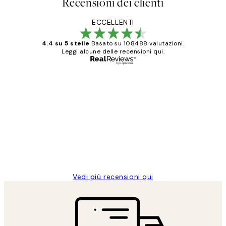
Recensioni dei clienti
ECCELLENTI
4.4 su 5 stelle
Basato su 108488 valutazioni.
Leggi alcune delle recensioni qui.
Acquirente verificato
recensioni
dei
PERFECT!!
clienti
26 mag
Alessandra G
Vedi più recensioni qui