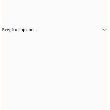
Scegli un'opzione...
7,
21x30 cm