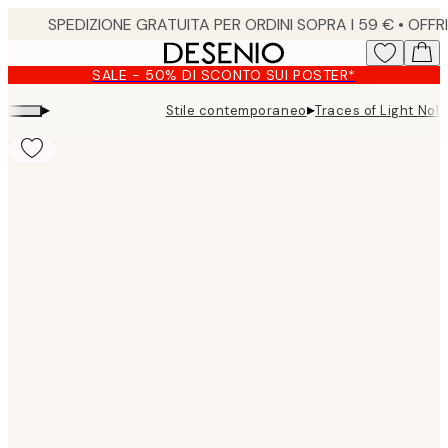
Skip
to
main
SALE - 50% DI SCONTO SUI POSTER*
content.
▸
▸
Stile contemporaneo
Traces of Light No1 
Product
images