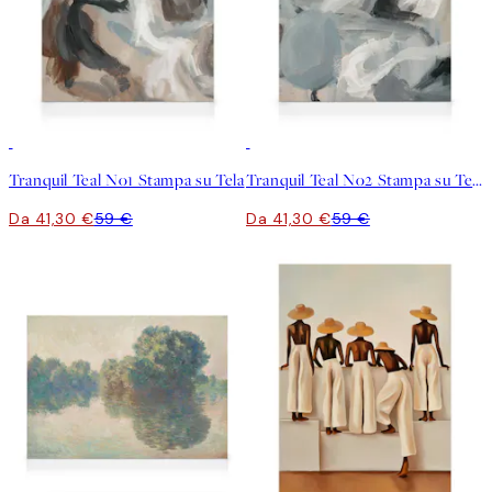
30%*
30%*
Tranquil Teal No1 Stampa su Tela
Tranquil Teal No2 Stampa su Tela
Da 41,30 €
59 €
Da 41,30 €
59 €