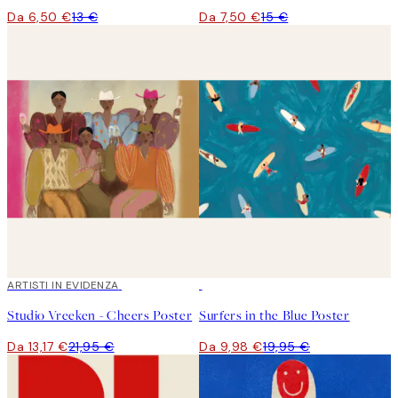
Da 6,50 €
13 €
Da 7,50 €
15 €
40%*
ARTISTI IN EVIDENZA
50%*
Studio Vreeken - Cheers Poster
Surfers in the Blue Poster
Da 13,17 €
21,95 €
Da 9,98 €
19,95 €