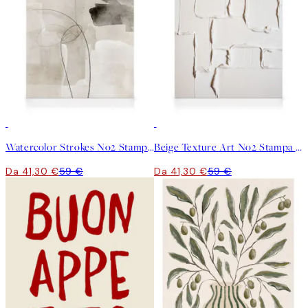
30%*
30%*
Watercolor Strokes No2 Stampa su Tela
Beige Texture Art No2 Stampa su Tela
Da 41,30 €
59 €
Da 41,30 €
59 €