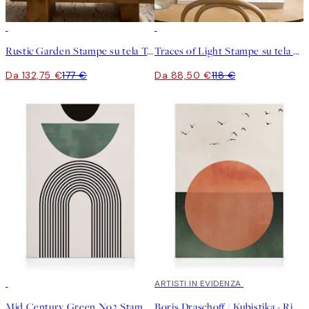
-25%
-25%
Rustic Garden Stampe su tela Trio
Traces of Light Stampe su tela Duo
Da 132,75 €
177 €
Da 88,50 €
118 €
30%*
30%*
ARTISTI IN EVIDENZA
Mid Century Green No2 Stampa su Tela
Boris Draschoff / Kubistika - Rising Stampa su Tela