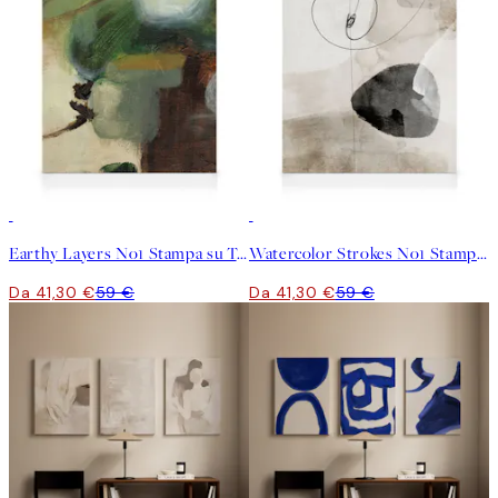
30%*
30%*
Earthy Layers No1 Stampa su Tela
Watercolor Strokes No1 Stampa su Tela
Da 41,30 €
59 €
Da 41,30 €
59 €