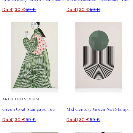
Da 41,30 €
59 €
Da 41,30 €
59 €
30%*
ARTISTI IN EVIDENZA
30%*
Green Coat Stampa su Tela
Mid Century Green No1 Stampa su Tela
Da 41,30 €
59 €
Da 41,30 €
59 €