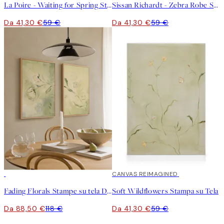
La Poire - Waiting for Spring Stampa su Tela
Sissan Richardt - Zebra Robe Stampa su Tela
Da 41,30 €
59 €
Da 41,30 €
59 €
-25%
30%*
CANVAS REIMAGINED
Fading Florals Stampe su tela Duo
Soft Wildflowers Stampa su Tela
Da 88,50 €
118 €
Da 41,30 €
59 €