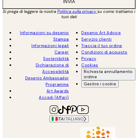
INVIA
Si prega di leggere la nostra
Politica sulla privacy
su come trattiamo i
tuoi dati
Informazioni su desenio
Desenio Art Advice
Stampa
Servizio clienti
Informazioni legali
Traccia il tuo ordine
Career
Condizioni di acquisto
Sostenibilità
Privacy
Dichiarazione di
Cookies
Accessibilità
Richiesta annullamento
ordine
Desenio Ambassador
Gestire i cookie
Programme
Art Awards
Accedi (Affari)
ITA
ITALIANO