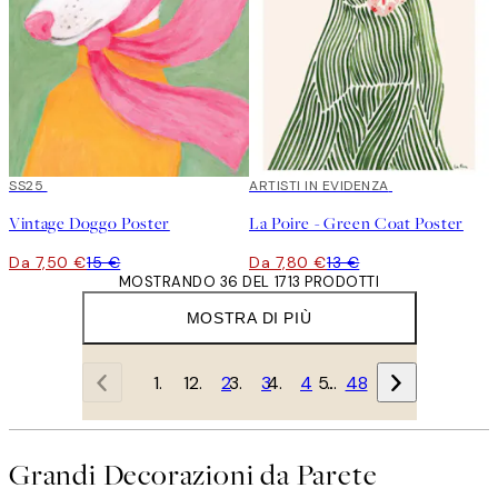
50%*
SS25
40%*
ARTISTI IN EVIDENZA
Vintage Doggo Poster
La Poire - Green Coat Poster
Da 7,50 €
15 €
Da 7,80 €
13 €
MOSTRANDO 36 DEL 1713 PRODOTTI
MOSTRA DI PIÙ
1
2
3
4
…
48
Grandi Decorazioni da Parete