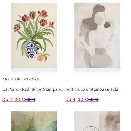
30%*
ARTISTI IN EVIDENZA
30%*
La Poire - Red Tulips Stampa su Tela
Soft Couple Stampa su Tela
Da 41,30 €
59 €
Da 41,30 €
59 €