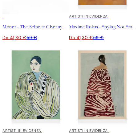
30%*
30%*
ARTISTI IN EVIDENZA
Monet - The Seine at Giverny Stampa su Tela
Maxime Rokus - Spying No1 Stampa su Tela
Da 41,30 €
59 €
Da 41,30 €
59 €
30%*
ARTISTI IN EVIDENZA
30%*
ARTISTI IN EVIDENZA