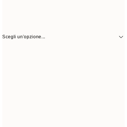
Scegli un'opzione...
41,3
30x40 cm