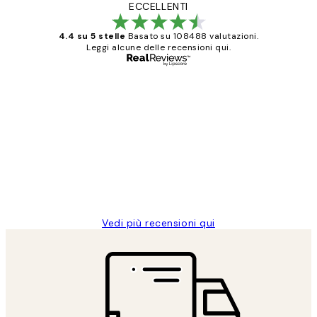
ECCELLENTI
4.4 su 5 stelle
Basato su 108488 valutazioni.
Leggi alcune delle recensioni qui.
Acquirente verificato
recensioni
dei
PERFECT!!
clienti
26 mag
Alessandra G
Vedi più recensioni qui