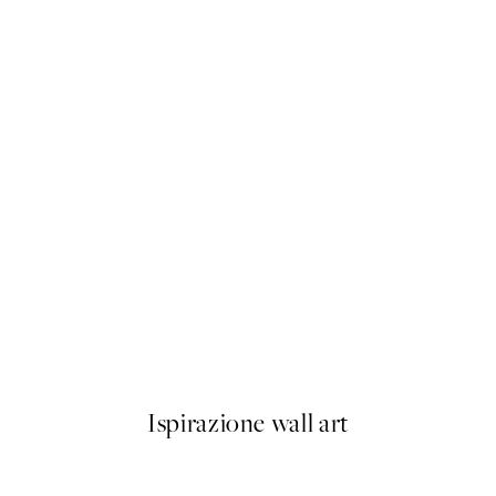
50%*
Prada Poster
Da 3,98 €
7,95 €
Ispirazione wall art