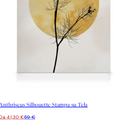
30%*
Anthriscus Silhouette Stampa su Tela
Da 41,30 €
59 €