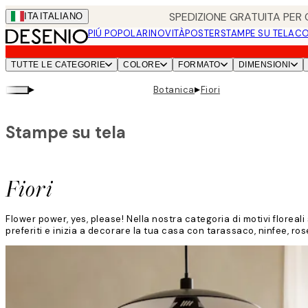
Skip
SPEDIZIONE GRATUITA PER O
ITA
ITALIANO
to
PIÚ POPOLARI
NOVITÀ
POSTER
STAMPE SU TELA
CO
main
content.
TUTTE LE CATEGORIE
COLORE
FORMATO
DIMENSIONI
▸
▸
Botanica
Fiori
Stampe su tela
Fiori
Flower power, yes, please! Nella nostra categoria di motivi floreali s
preferiti e inizia a decorare la tua casa con tarassaco, ninfee, rose