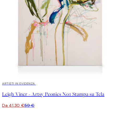
30%*
ARTISTI IN EVIDENZA
Leigh Viner - Artsy Peonies No1 Stampa su Tela
Da 41,30 €
59 €