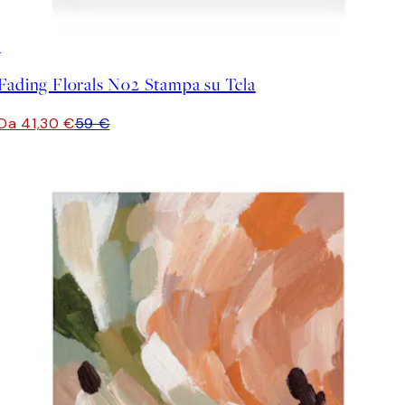
30%*
Fading Florals No2 Stampa su Tela
Da 41,30 €
59 €