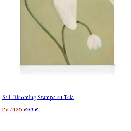
30%*
Still Blooming Stampa su Tela
Da 41,30 €
59 €