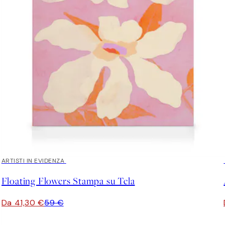
30%*
ARTISTI IN EVIDENZA
Floating Flowers Stampa su Tela
Da 41,30 €
59 €