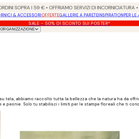
RDINI SOPRA I 59 € • OFFRIAMO SERVIZI DI INCORNICIATURA 
RNICI & ACCESSORI
OFFERTE
GALLERIE A PARETE
INSPIRATION
PER LE
SALE - 50% DI SCONTO SUI POSTER*
ORGANIZZAZIONE
u tela, abbiamo raccolto tutta la bellezza che la natura ha da offrire,
 e peonie. Solo tu stabilisci i limiti per le stampe floreali che ti co