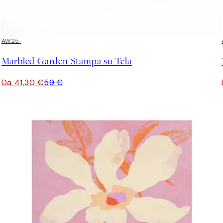
30%*
AW25
Marbled Garden Stampa su Tela
Da 41,30 €
59 €