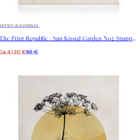
30%*
ARTISTI IN EVIDENZA
The Print Republic - Sun Kissed Garden No2 Stampa su Tela
Da 41,30 €
59 €