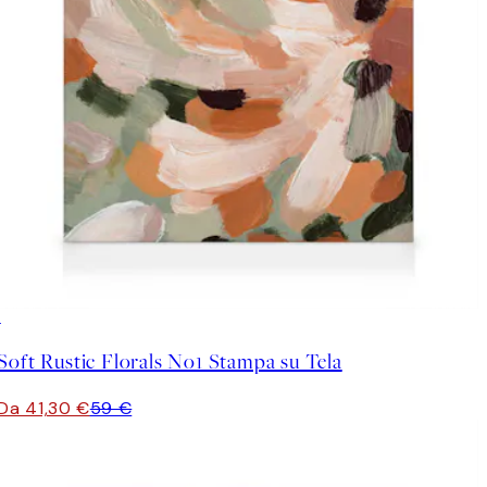
30%*
Soft Rustic Florals No1 Stampa su Tela
Da 41,30 €
59 €