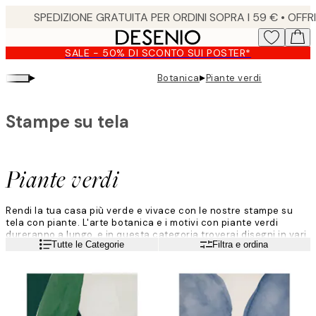
Skip
to
main
SALE - 50% DI SCONTO SUI POSTER*
content.
▸
▸
Botanica
Piante verdi
Stampe su tela
Piante verdi
Rendi la tua casa più verde e vivace con le nostre stampe su
tela con piante. L'arte botanica e i motivi con piante verdi
dureranno a lungo, e in questa categoria troverai disegni in vari
Leggi di più
Tutte le Categorie
Filtra e ordina
colori e stili - devi solo trovare quelli che ti piacciono!