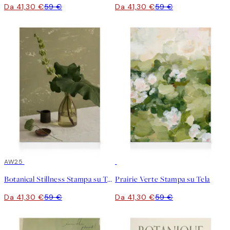
Da 41,30 €
59 €
Da 41,30 €
59 €
30%*
AW25
30%*
Botanical Stillness Stampa su Tela
Prairie Verte Stampa su Tela
Da 41,30 €
59 €
Da 41,30 €
59 €