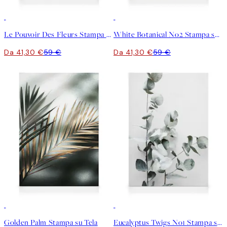
30%*
30%*
Le Pouvoir Des Fleurs Stampa su Tela
White Botanical No2 Stampa su Tela
Da 41,30 €
59 €
Da 41,30 €
59 €
30%*
30%*
Golden Palm Stampa su Tela
Eucalyptus Twigs No1 Stampa su Tela