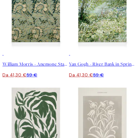
30%*
30%*
William Morris - Anemone Stampa su Tela
Van Gogh - River Bank in Springtime Stampa su Tela
Da 41,30 €
59 €
Da 41,30 €
59 €