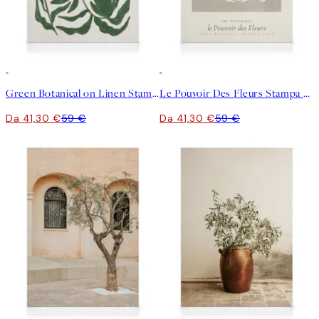
30%*
30%*
Green Botanical on Linen Stampa su Tela
Le Pouvoir Des Fleurs Stampa su Tela
Da 41,30 €
59 €
Da 41,30 €
59 €