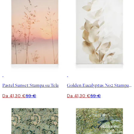
30%*
30%*
Pastel Sunset Stampa su Tela
Golden Eucalyptus No2 Stampa su Tela
Da 41,30 €
59 €
Da 41,30 €
59 €