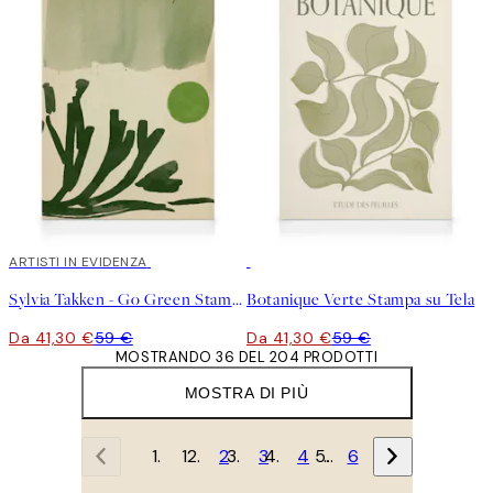
30%*
ARTISTI IN EVIDENZA
30%*
Sylvia Takken - Go Green Stampa su Tela
Botanique Verte Stampa su Tela
Da 41,30 €
59 €
Da 41,30 €
59 €
MOSTRANDO 36 DEL 204 PRODOTTI
MOSTRA DI PIÙ
1
2
3
4
…
6