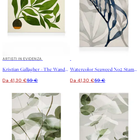
30%*
ARTISTI IN EVIDENZA
30%*
Kristian Gallagher - The Wanderer Stampa su Tela
Watercolor Seaweed No2 Stampa su Tela
Da 41,30 €
59 €
Da 41,30 €
59 €