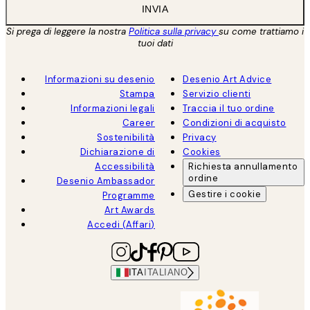
INVIA
Si prega di leggere la nostra
Politica sulla privacy
su come trattiamo i
tuoi dati
Informazioni su desenio
Desenio Art Advice
Stampa
Servizio clienti
Informazioni legali
Traccia il tuo ordine
Career
Condizioni di acquisto
Sostenibilità
Privacy
Dichiarazione di
Cookies
Accessibilità
Richiesta annullamento
ordine
Desenio Ambassador
Gestire i cookie
Programme
Art Awards
Accedi (Affari)
ITA
ITALIANO