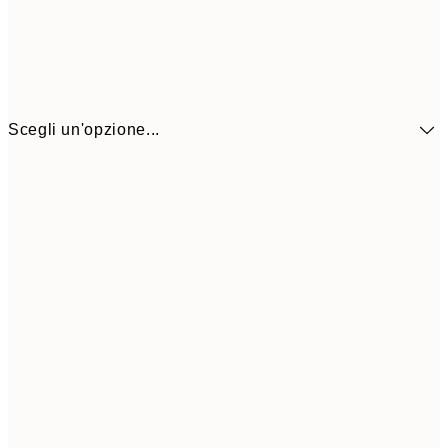
Scegli un'opzione...
41,3
30x40 cm