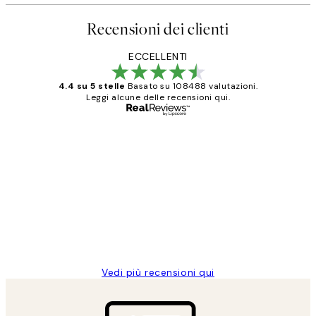
Recensioni dei clienti
ECCELLENTI
4.4 su 5 stelle
Basato su 108488 valutazioni.
Leggi alcune delle recensioni qui.
Acquirente verificato
recensioni
dei
PERFECT!!
clienti
26 mag
Alessandra G
Vedi più recensioni qui