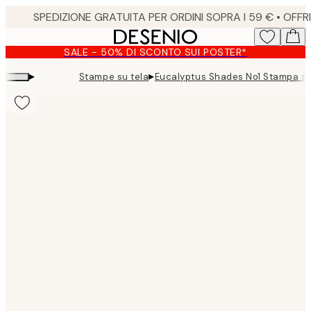
Skip
to
main
SALE - 50% DI SCONTO SUI POSTER*
content.
▸
▸
Stampe su tela
Eucalyptus Shades No1 Stampa su
Product
images