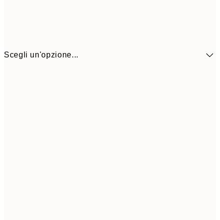
Scegli un'opzione...
41,3
30x40 cm