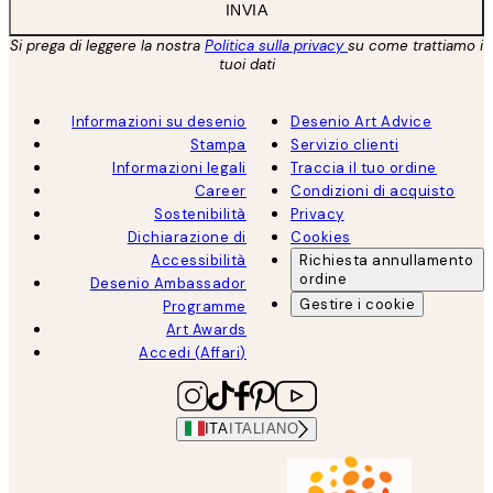
INVIA
Si prega di leggere la nostra
Politica sulla privacy
su come trattiamo i
tuoi dati
Informazioni su desenio
Desenio Art Advice
Stampa
Servizio clienti
Informazioni legali
Traccia il tuo ordine
Career
Condizioni di acquisto
Sostenibilità
Privacy
Dichiarazione di
Cookies
Accessibilità
Richiesta annullamento
ordine
Desenio Ambassador
Gestire i cookie
Programme
Art Awards
Accedi (Affari)
ITA
ITALIANO