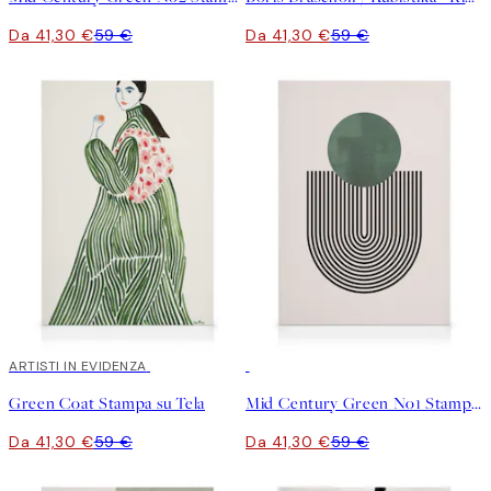
Da 41,30 €
59 €
Da 41,30 €
59 €
30%*
ARTISTI IN EVIDENZA
30%*
Green Coat Stampa su Tela
Mid Century Green No1 Stampa su Tela
Da 41,30 €
59 €
Da 41,30 €
59 €