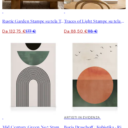
-25%
-25%
Rustic Garden Stampe su tela Trio
Traces of Light Stampe su tela Duo
Da 132,75 €
177 €
Da 88,50 €
118 €
30%*
30%*
ARTISTI IN EVIDENZA
Mid Century Green No2 Stampa su Tela
Boris Draschoff / Kubistika - Rising Stampa su Tela