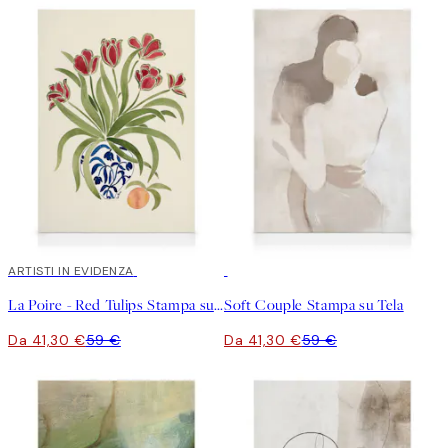
30%*
ARTISTI IN EVIDENZA
30%*
La Poire - Red Tulips Stampa su Tela
Soft Couple Stampa su Tela
Da 41,30 €
59 €
Da 41,30 €
59 €