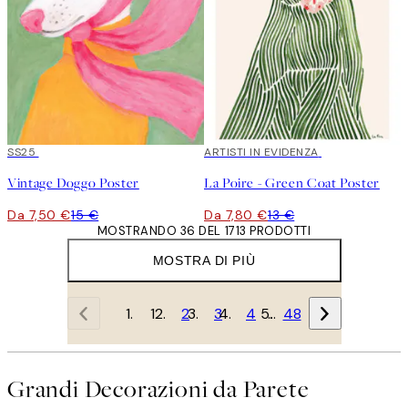
50%*
SS25
40%*
ARTISTI IN EVIDENZA
Vintage Doggo Poster
La Poire - Green Coat Poster
Da 7,50 €
15 €
Da 7,80 €
13 €
MOSTRANDO 36 DEL 1713 PRODOTTI
MOSTRA DI PIÙ
1
2
3
4
…
48
Grandi Decorazioni da Parete