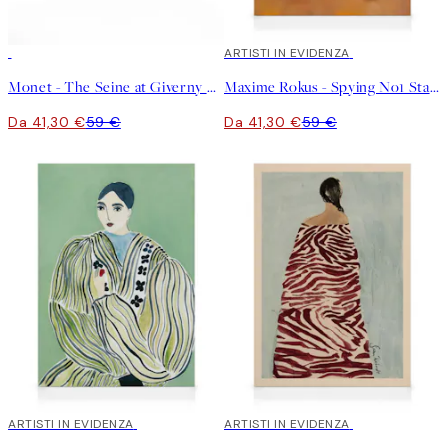
30%*
30%*
ARTISTI IN EVIDENZA
Monet - The Seine at Giverny Stampa su Tela
Maxime Rokus - Spying No1 Stampa su Tela
Da 41,30 €
59 €
Da 41,30 €
59 €
30%*
ARTISTI IN EVIDENZA
30%*
ARTISTI IN EVIDENZA