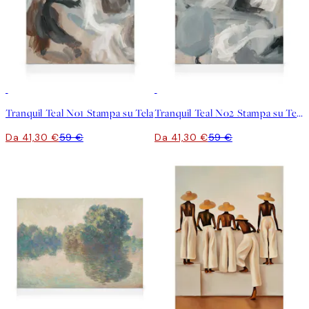
30%*
30%*
Tranquil Teal No1 Stampa su Tela
Tranquil Teal No2 Stampa su Tela
Da 41,30 €
59 €
Da 41,30 €
59 €