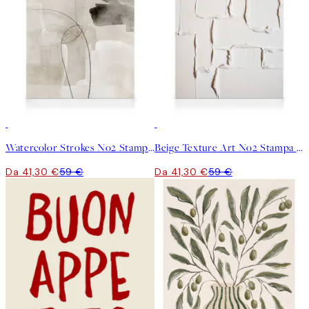
30%*
30%*
Watercolor Strokes No2 Stampa su Tela
Beige Texture Art No2 Stampa su Tela
Da 41,30 €
59 €
Da 41,30 €
59 €