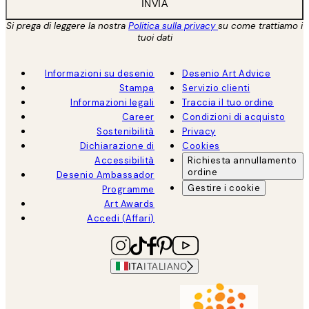
INVIA
Si prega di leggere la nostra
Politica sulla privacy
su come trattiamo i
tuoi dati
Informazioni su desenio
Desenio Art Advice
Stampa
Servizio clienti
Informazioni legali
Traccia il tuo ordine
Career
Condizioni di acquisto
Sostenibilità
Privacy
Dichiarazione di
Cookies
Accessibilità
Richiesta annullamento
ordine
Desenio Ambassador
Gestire i cookie
Programme
Art Awards
Accedi (Affari)
ITA
ITALIANO