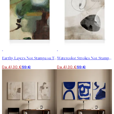
30%*
30%*
Earthy Layers No1 Stampa su Tela
Watercolor Strokes No1 Stampa su Tela
Da 41,30 €
59 €
Da 41,30 €
59 €