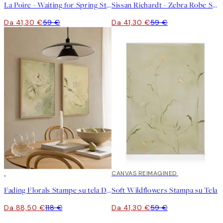
La Poire - Waiting for Spring Stampa su Tela
Sissan Richardt - Zebra Robe Stampa su Tela
Da 41,30 €
59 €
Da 41,30 €
59 €
-25%
30%*
CANVAS REIMAGINED
Fading Florals Stampe su tela Duo
Soft Wildflowers Stampa su Tela
Da 88,50 €
118 €
Da 41,30 €
59 €