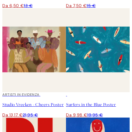
Da 6,50 €
13 €
Da 7,50 €
15 €
40%*
ARTISTI IN EVIDENZA
50%*
Studio Vreeken - Cheers Poster
Surfers in the Blue Poster
Da 13,17 €
21,95 €
Da 9,98 €
19,95 €