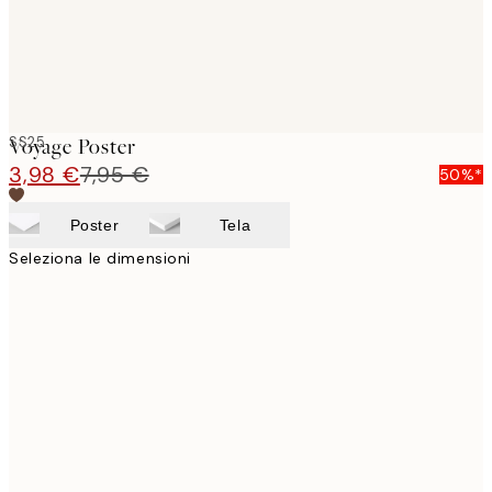
SS25
Voyage Poster
3,98 €
7,95 €
50%*
Poster
Tela
Seleziona le dimensioni