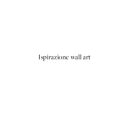
50%*
Abstract Pink Shapes No1 Po
Da 9,98 €
19,95 €
Ispirazione wall art