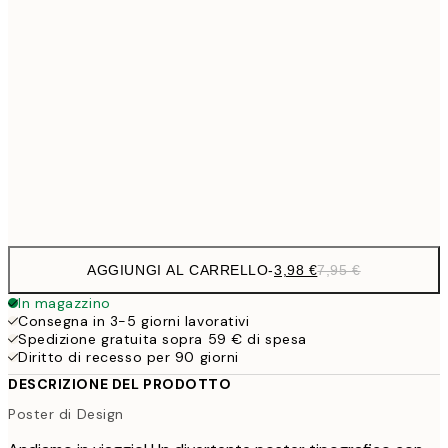
9,
30x40 cm
19,
13,7
40x50 cm
27,
16,2
50x70 cm
32,
Frame
options
AGGIUNGI AL CARRELLO
-
3,98 €
7,95 €
In magazzino
Consegna in 3-5 giorni lavorativi
Spedizione gratuita sopra 59 € di spesa
Diritto di recesso per 90 giorni
DESCRIZIONE DEL PRODOTTO
Poster di Design