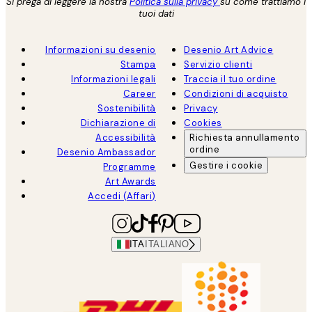
Si prega di leggere la nostra
Politica sulla privacy
su come trattiamo i
tuoi dati
Informazioni su desenio
Desenio Art Advice
Stampa
Servizio clienti
Informazioni legali
Traccia il tuo ordine
Career
Condizioni di acquisto
Sostenibilità
Privacy
Dichiarazione di
Cookies
Accessibilità
Richiesta annullamento
ordine
Desenio Ambassador
Gestire i cookie
Programme
Art Awards
Accedi (Affari)
ITA
ITALIANO