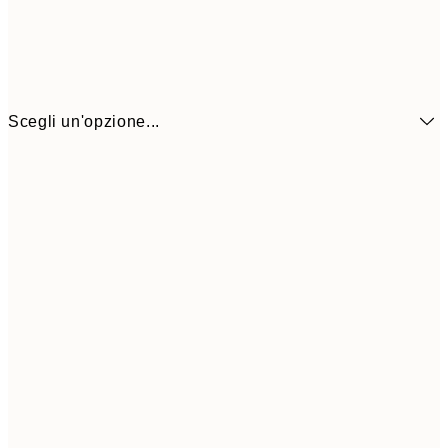
Scegli un'opzione...
6,
21x30 cm