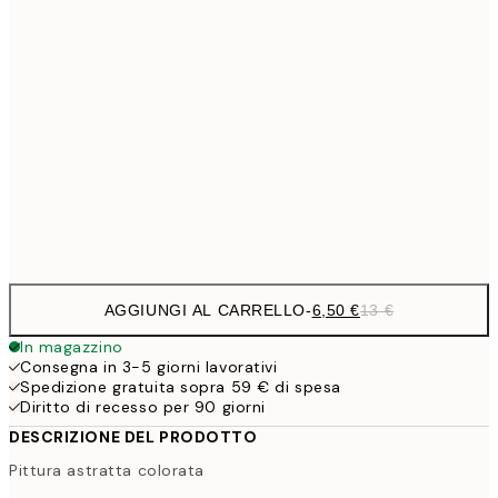
9,
30x40 cm
19,
16,2
50x70 cm
32,
24,5
70x100 cm
Frame
options
AGGIUNGI AL CARRELLO
-
6,50 €
13 €
In magazzino
Consegna in 3-5 giorni lavorativi
Spedizione gratuita sopra 59 € di spesa
Diritto di recesso per 90 giorni
DESCRIZIONE DEL PRODOTTO
Pittura astratta colorata