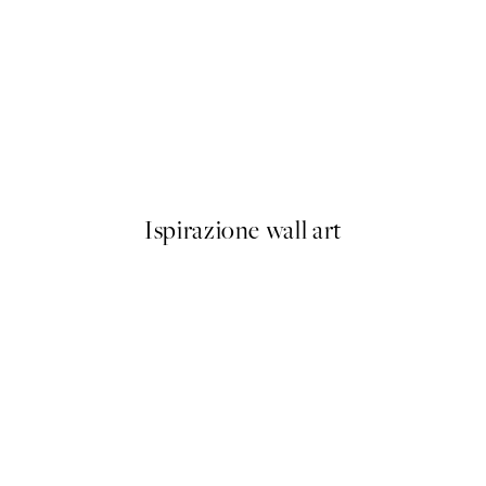
50%*
No2 Poster
More Amore Por Favor Poste
Da 3,98 €
7,95 €
Ispirazione wall art