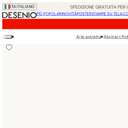
Skip
SPEDIZIONE GRATUITA PER O
ITA
ITALIANO
to
PIÚ POPOLARI
NOVITÀ
POSTER
STAMPE SU TELA
CO
main
content.
▸
▸
Arte astratta
Abstract Pin