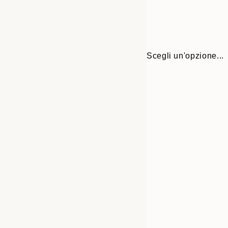
Scegli un'opzione...
Frame
30x40 cm
options