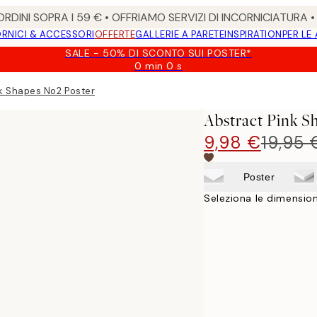
RDINI SOPRA I 59 € • OFFRIAMO SERVIZI DI INCORNICIATURA 
RNICI & ACCESSORI
OFFERTE
GALLERIE A PARETE
INSPIRATION
PER LE
SALE - 50% DI SCONTO SUI POSTER*
0 min
0 s
Valido
fino
k Shapes No2 Poster
a:
2026-
Abstract Pink S
08-
09
9,98 €
19,95 
Poster
Seleziona le dimension