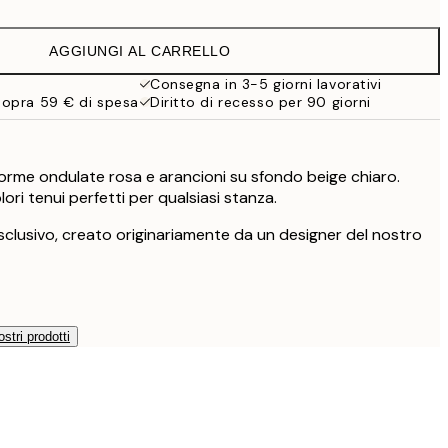
16,23 €
32,45 €
AGGIUNGI AL CARRELLO
24,50 €
49 €
Consegna in 3-5 giorni lavorativi
sopra 59 € di spesa
Diritto di recesso per 90 giorni
59,50 €
119 €
orme ondulate rosa e arancioni su sfondo beige chiaro.
ori tenui perfetti per qualsiasi stanza.
clusivo, creato originariamente da un designer del nostro
ostri prodotti