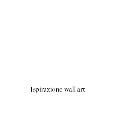
50%*
Soleil Poster
Da 6,50 €
13 €
Ispirazione wall art