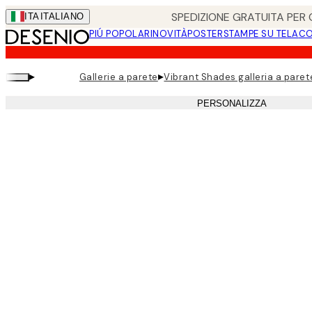
Skip
SPEDIZIONE GRATUITA PER O
ITA
ITALIANO
to
PIÚ POPOLARI
NOVITÀ
POSTER
STAMPE SU TELA
CO
main
content.
▸
▸
Gallerie a parete
Vibrant Shades galleria a paret
PERSONALIZZA