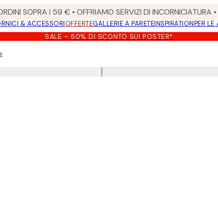
RDINI SOPRA I 59 € • OFFRIAMO SERVIZI DI INCORNICIATURA 
RNICI & ACCESSORI
OFFERTE
GALLERIE A PARETE
INSPIRATION
PER LE
SALE - 50% DI SCONTO SUI POSTER*
e