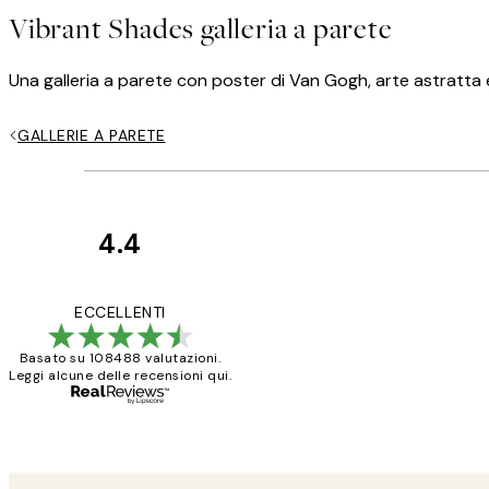
Vibrant Shades galleria a parete
Una galleria a parete con poster di Van Gogh, arte astratta e m
GALLERIE A PARETE
4.4
recensioni
dei
PERFECT!!
ECCELLENTI
clienti
Basato su 108488 valutazioni.
Leggi alcune delle recensioni qui.
26 mag
Alessandra G