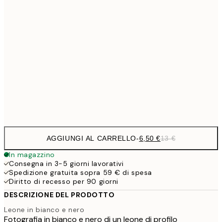
9,
30x40 cm
19,
16,2
50x70 cm
32,
24,5
70x100 cm
Frame
options
AGGIUNGI AL CARRELLO
-
6,50 €
13 €
In magazzino
Consegna in 3-5 giorni lavorativi
Spedizione gratuita sopra 59 € di spesa
Diritto di recesso per 90 giorni
DESCRIZIONE DEL PRODOTTO
Leone in bianco e nero
Fotografia in bianco e nero di un leone di profilo