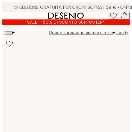
Skip
to
main
SALE - 50% DI SCONTO SUI POSTER*
content.
▸
▸
Quadri e poster in bianco e nero
Lion Fro
Product
images