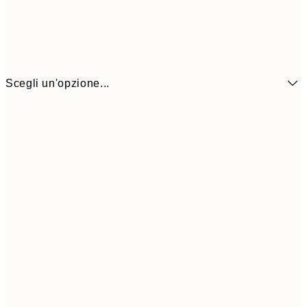
Scegli un'opzione...
6,
21x30 cm