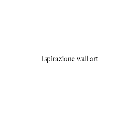
50%*
Scent of Roses Poster
Da 7,50 €
15 €
Ispirazione wall art