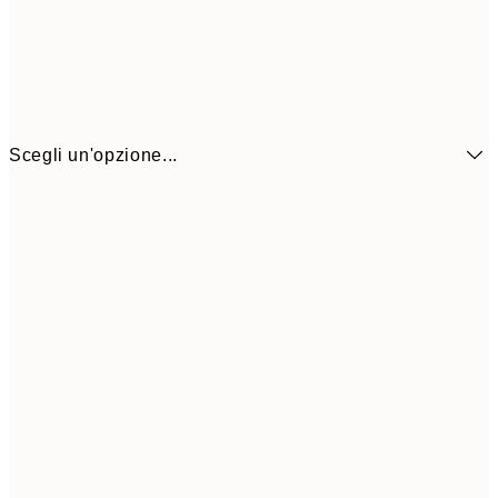
Scegli un'opzione...
6,
21x30 cm