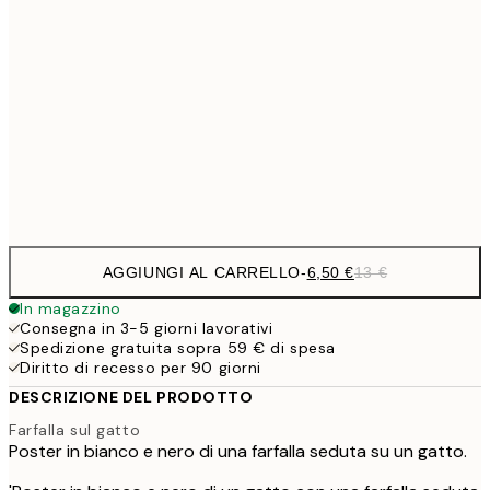
9,
30x40 cm
19,
16,2
50x70 cm
32,
Frame
options
AGGIUNGI AL CARRELLO
-
6,50 €
13 €
In magazzino
Consegna in 3-5 giorni lavorativi
Spedizione gratuita sopra 59 € di spesa
Diritto di recesso per 90 giorni
DESCRIZIONE DEL PRODOTTO
Farfalla sul gatto
Poster in bianco e nero di una farfalla seduta su un gatto.