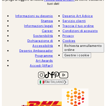
tuoi dati
Informazioni su desenio
Desenio Art Advice
Stampa
Servizio clienti
Informazioni legali
Traccia il tuo ordine
Career
Condizioni di acquisto
Sostenibilità
Privacy
Dichiarazione di
Cookies
Accessibilità
Richiesta annullamento
ordine
Desenio Ambassador
Gestire i cookie
Programme
Art Awards
Accedi (Affari)
ITA
ITALIANO