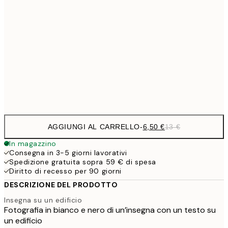
9,
30x40 cm
19,
16,2
50x70 cm
32,
Frame
options
AGGIUNGI AL CARRELLO
-
6,50 €
13 €
In magazzino
Consegna in 3-5 giorni lavorativi
Spedizione gratuita sopra 59 € di spesa
Diritto di recesso per 90 giorni
DESCRIZIONE DEL PRODOTTO
Insegna su un edificio
Fotografia in bianco e nero di un’insegna con un testo su
un edificio