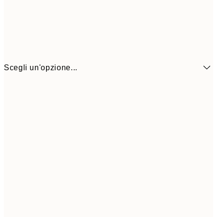
Scegli un'opzione...
6,
21x30 cm