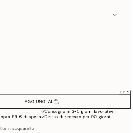
AGGIUNGI AL
23,94 €
39,90 €
Consegna in 3-5 giorni lavorativi
sopra 59 € di spesa
Diritto di recesso per 90 giorni
38,94 €
64,90 €
ttern acquarello