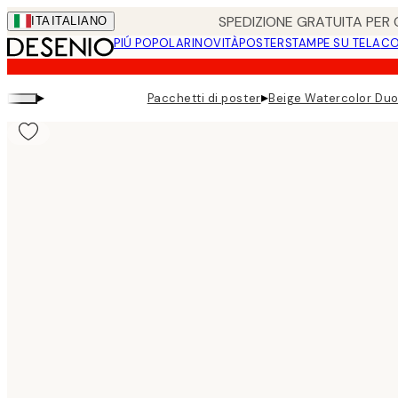
Skip
SPEDIZIONE GRATUITA PER O
ITA
ITALIANO
to
PIÚ POPOLARI
NOVITÀ
POSTER
STAMPE SU TELA
CO
main
content.
▸
▸
Pacchetti di poster
Beige Watercolor Duo