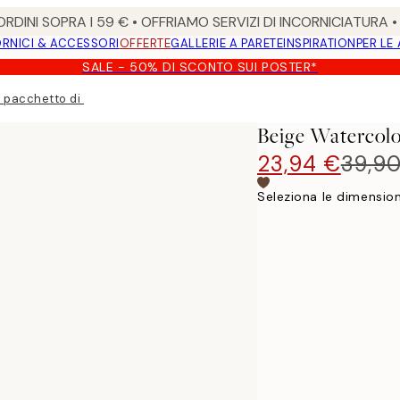
RDINI SOPRA I 59 € • OFFRIAMO SERVIZI DI INCORNICIATURA 
RNICI & ACCESSORI
OFFERTE
GALLERIE A PARETE
INSPIRATION
PER LE
SALE - 50% DI SCONTO SUI POSTER*
 pacchetto di poster
Beige Watercolo
23,94 €
39,9
Seleziona le dimension