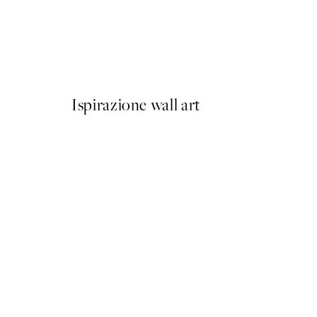
50%*
Soft Couple Poster
Da 7,50 €
15 €
Ispirazione wall art