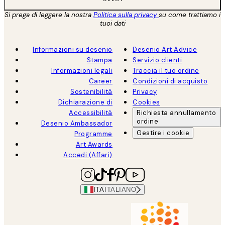
Si prega di leggere la nostra
Politica sulla privacy
su come trattiamo i
tuoi dati
Informazioni su desenio
Desenio Art Advice
Stampa
Servizio clienti
Informazioni legali
Traccia il tuo ordine
Career
Condizioni di acquisto
Sostenibilità
Privacy
Dichiarazione di
Cookies
Accessibilità
Richiesta annullamento
ordine
Desenio Ambassador
Gestire i cookie
Programme
Art Awards
Accedi (Affari)
ITA
ITALIANO