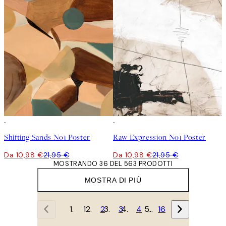
50%*
50%*
Shifting Sands No1 Poster
Raw Expression No1 Poster
Da 10,98 €
21,95 €
Da 10,98 €
21,95 €
MOSTRANDO 36 DEL 563 PRODOTTI
MOSTRA DI PIÙ
1
2
3
4
…
16