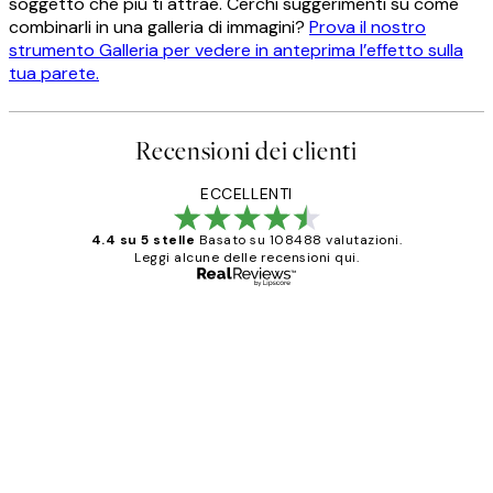
soggetto che più ti attrae. Cerchi suggerimenti su come
combinarli in una galleria di immagini?
Prova il nostro
strumento Galleria per vedere in anteprima l’effetto sulla
tua parete.
Recensioni dei clienti
ECCELLENTI
4.4 su 5 stelle
Basato su 108488 valutazioni.
Leggi alcune delle recensioni qui.
Acquirente verificato
recensioni
dei
PERFECT!!
clienti
26 mag
Alessandra G