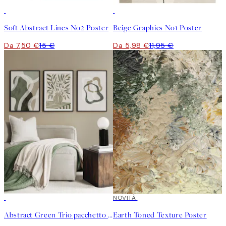
50%*
50%*
Soft Abstract Lines No2 Poster
Beige Graphics No1 Poster
Da 7,50 €
15 €
Da 5,98 €
11,95 €
-40%
NOVITÀ
Abstract Green Trio pacchetto di poster
Earth Toned Texture Poster