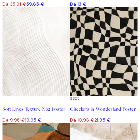
Da 35,91 €
59,85 €
Da 13 €
50%*
50%*
SS25
Soft Lines Texture No2 Poster
Checkers in Wonderland Poster
Da 9,98 €
19,95 €
Da 10,98 €
21,95 €