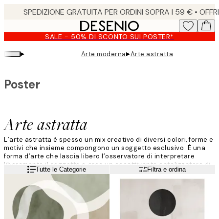
Skip
to
main
SALE - 50% DI SCONTO SUI POSTER*
content.
▸
▸
Arte moderna
Arte astratta
Poster
Arte astratta
L’arte astratta è spesso un mix creativo di diversi colori, forme e
motivi che insieme compongono un soggetto esclusivo. È una
forma d’arte che lascia libero l’osservatore di interpretare
liberamente il soggetto e crea un accattivante catalizzatore di
Leggi di più
Tutte le Categorie
Filtra e ordina
sguardi in casa!