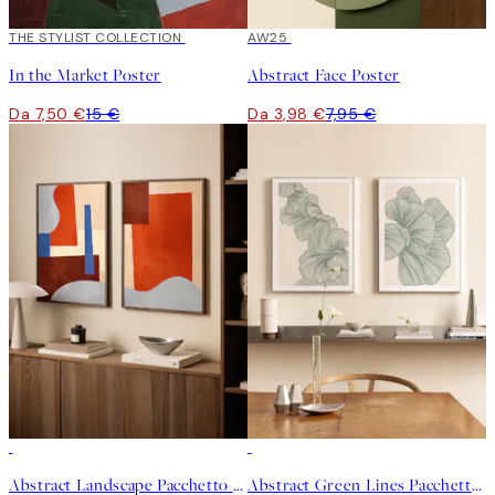
50%*
THE STYLIST COLLECTION
50%*
AW25
In the Market Poster
Abstract Face Poster
Da 7,50 €
15 €
Da 3,98 €
7,95 €
-40%
-40%
Abstract Landscape Pacchetto di Poster
Abstract Green Lines Pacchetto di Poster