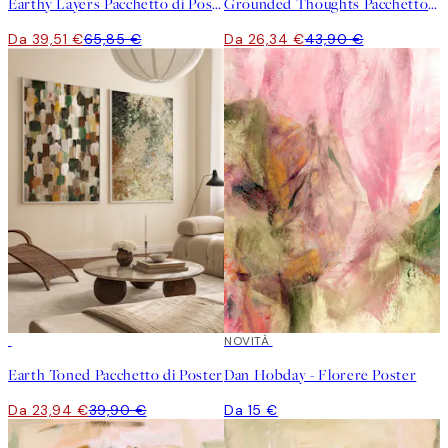
Earthy Layers Pacchetto di Poster
Grounded Thoughts Pacchetto di Poster
Da 39,51 €
65,85 €
Da 26,34 €
43,90 €
-40%
NOVITÀ
Earth Toned Pacchetto di Poster
Dan Hobday - Florere Poster
Da 23,94 €
39,90 €
Da 15 €