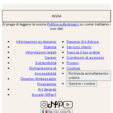
INVIA
Si prega di leggere la nostra
Politica sulla privacy
su come trattiamo i
tuoi dati
Informazioni su desenio
Desenio Art Advice
Stampa
Servizio clienti
Informazioni legali
Traccia il tuo ordine
Career
Condizioni di acquisto
Sostenibilità
Privacy
Dichiarazione di
Cookies
Accessibilità
Richiesta annullamento
ordine
Desenio Ambassador
Gestire i cookie
Programme
Art Awards
Accedi (Affari)
ITA
ITALIANO