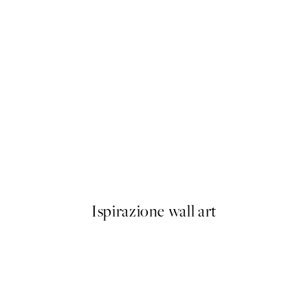
50%*
Buon Appetito Poster
Da 3,98 €
7,95 €
Ispirazione wall art