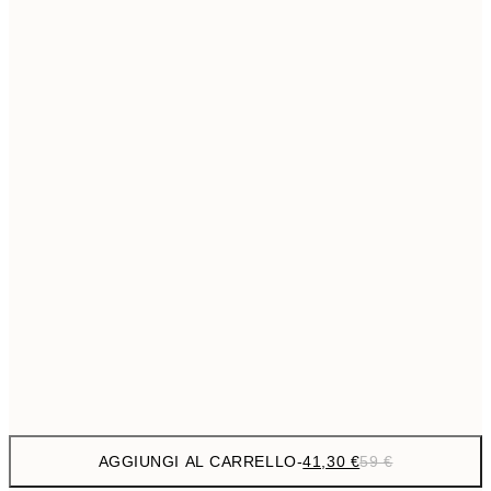
69,3
50x70 cm
Senza cornice
AGGIUNGI AL CARRELLO
-
41,30 €
59 €