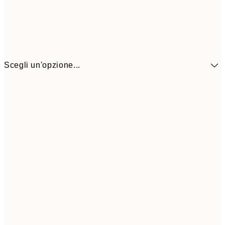
Scegli un'opzione...
41,3
30x40 cm