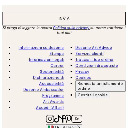
INVIA
Si prega di leggere la nostra
Politica sulla privacy
su come trattiamo i
tuoi dati
Informazioni su desenio
Desenio Art Advice
Stampa
Servizio clienti
Informazioni legali
Traccia il tuo ordine
Career
Condizioni di acquisto
Sostenibilità
Privacy
Dichiarazione di
Cookies
Accessibilità
Richiesta annullamento
ordine
Desenio Ambassador
Gestire i cookie
Programme
Art Awards
Accedi (Affari)
ITA
ITALIANO