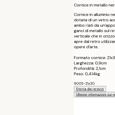
30x40 cm
Cornice in metallo ne
40x50 cm
Cornice in alluminio 
dotata di un vetro acri
ambo i lati da un’appo
50x50 cm
ganci di metallo sul r
verticale che in orizz
50x70 cm
apre dal retro utilizza
opere d’arte.
70x100 cm
Formato cornice: 21
Larghezza: 0,9cm
Profondità: 2,1cm
Peso: 0,414kg
9005-21x30
Storia dei prezzi
Ulteriori informazioni sui n