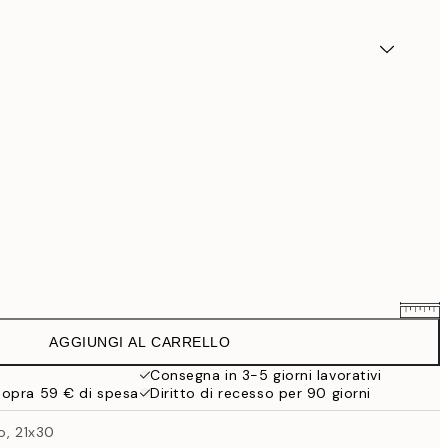
AGGIUNGI AL CARRELLO
7,61 €
8,95 €
Consegna in 3-5 giorni lavorativi
sopra 59 € di spesa
Diritto di recesso per 90 giorni
11,05 €
13 €
o, 21x30
23,76 €