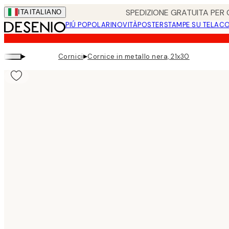
Skip
SPEDIZIONE GRATUITA PER O
ITA
ITALIANO
to
PIÚ POPOLARI
NOVITÀ
POSTER
STAMPE SU TELA
CO
main
content.
▸
▸
Cornici
Cornice in metallo nera, 21x30