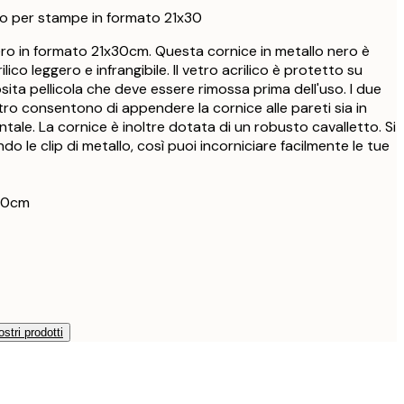
27,95 €
ro per stampe in formato 21x30
33,15 €
nero in formato 21x30cm. Questa cornice in metallo nero è
39 €
lico leggero e infrangibile. Il vetro acrilico è protetto su
33,15 €
sita pellicola che deve essere rimossa prima dell'uso. I due
39 €
etro consentono di appendere la cornice alle pareti sia in
ontale. La cornice è inoltre dotata di un robusto cavalletto. Si
38,21 €
ndo le clip di metallo, così puoi incorniciare facilmente le tue
44,95 €
56,95 €
67 €
x30cm
ostri prodotti