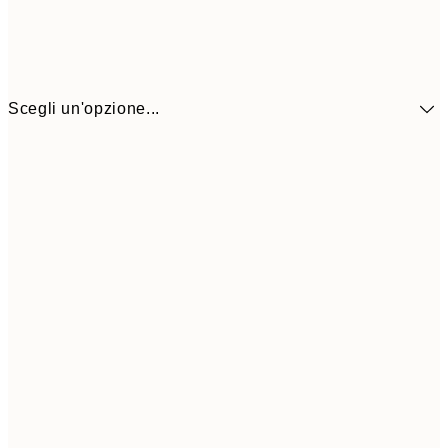
Scegli un'opzione...
10,9
30x40 cm
21,