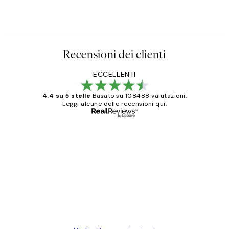
Recensioni dei clienti
ECCELLENTI
4.4 su 5 stelle
Basato su 108488 valutazioni.
Leggi alcune delle recensioni qui.
Acquirente verificato
recensioni
dei
PERFECT!!
clienti
26 mag
Alessandra G