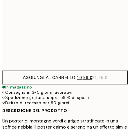
1
50x70 cm
27,2
70x100 cm
54,
59,5
100x150 cm
1
Frame
options
AGGIUNGI AL CARRELLO
-
10,98 €
21,95 €
In magazzino
Consegna in 3-5 giorni lavorativi
Spedizione gratuita sopra 59 € di spesa
Diritto di recesso per 90 giorni
DESCRIZIONE DEL PRODOTTO
Un poster di montagne verdi e grigie stratificate in una
soffice nebbia. Il poster calmo e sereno ha un effetto simile