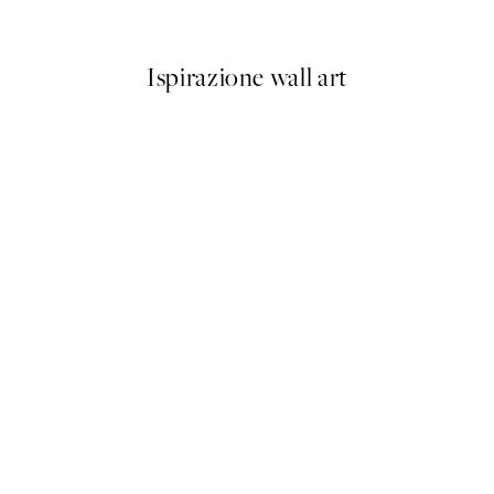
Da 3,98 €
7,95 €
Ispirazione wall art