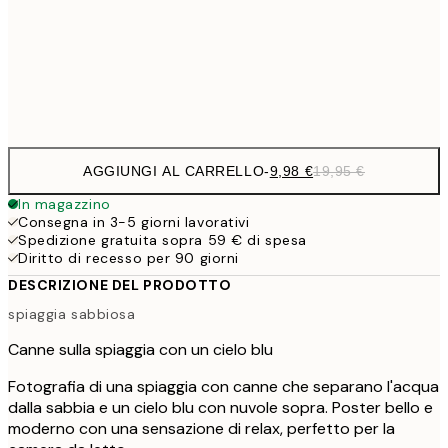
16,2
50x70 cm
32,
Frame
options
AGGIUNGI AL CARRELLO
-
9,98 €
19,95 €
In magazzino
Consegna in 3-5 giorni lavorativi
Spedizione gratuita sopra 59 € di spesa
Diritto di recesso per 90 giorni
DESCRIZIONE DEL PRODOTTO
spiaggia sabbiosa
Canne sulla spiaggia con un cielo blu
Fotografia di una spiaggia con canne che separano l'acqua
dalla sabbia e un cielo blu con nuvole sopra. Poster bello e
moderno con una sensazione di relax, perfetto per la