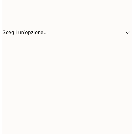
Scegli un'opzione...
9,
30x40 cm
19,