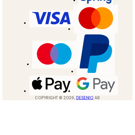
COPYRIGHT ©
2026
,
DESENIO
AB