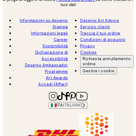
tuoi dati
Informazioni su desenio
Desenio Art Advice
Stampa
Servizio clienti
Informazioni legali
Traccia il tuo ordine
Career
Condizioni di acquisto
Sostenibilità
Privacy
Dichiarazione di
Cookies
Accessibilità
Richiesta annullamento
ordine
Desenio Ambassador
Gestire i cookie
Programme
Art Awards
Accedi (Affari)
ITA
ITALIANO