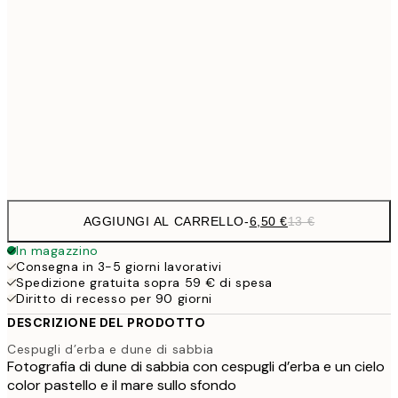
9,
30x40 cm
19,
16,2
50x70 cm
32,
Frame
options
AGGIUNGI AL CARRELLO
-
6,50 €
13 €
In magazzino
Consegna in 3-5 giorni lavorativi
Spedizione gratuita sopra 59 € di spesa
Diritto di recesso per 90 giorni
DESCRIZIONE DEL PRODOTTO
Cespugli d’erba e dune di sabbia
Fotografia di dune di sabbia con cespugli d’erba e un cielo
color pastello e il mare sullo sfondo