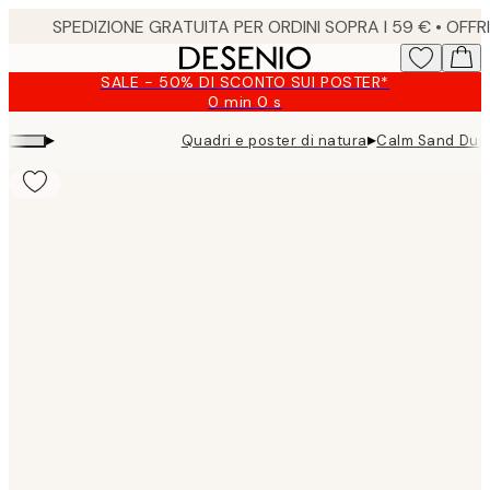
Skip
to
main
SALE - 50% DI SCONTO SUI POSTER*
content.
0 min
0 s
Valido
fino
▸
▸
Quadri e poster di natura
Calm Sand Dun
a:
2026-
08-
09
Product