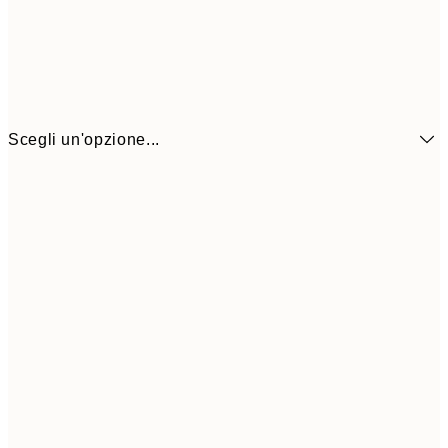
Scegli un'opzione...
6,
21x30 cm