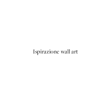
50%*
Lighthouse Beach No1 Poster
Da 9,98 €
19,95 €
Ispirazione wall art