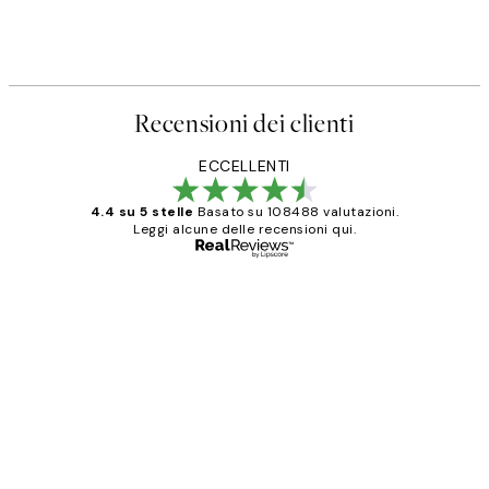
Recensioni dei clienti
ECCELLENTI
4.4 su 5 stelle
Basato su 108488 valutazioni.
Leggi alcune delle recensioni qui.
Acquirente verificato
recensioni
dei
PERFECT!!
clienti
26 mag
Alessandra G