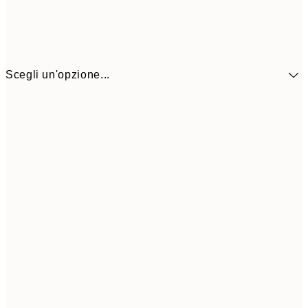
Scegli un'opzione...
9,
30x40 cm
19,