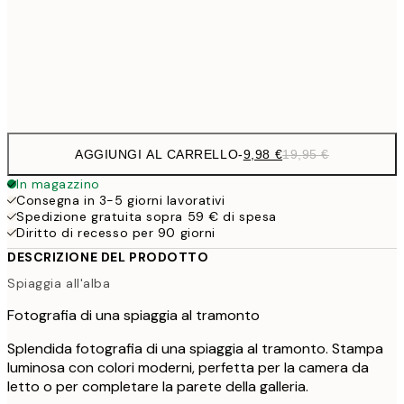
16,2
50x70 cm
32,
Frame
options
AGGIUNGI AL CARRELLO
-
9,98 €
19,95 €
In magazzino
Consegna in 3-5 giorni lavorativi
Spedizione gratuita sopra 59 € di spesa
Diritto di recesso per 90 giorni
DESCRIZIONE DEL PRODOTTO
Spiaggia all'alba
Fotografia di una spiaggia al tramonto
Splendida fotografia di una spiaggia al tramonto. Stampa
luminosa con colori moderni, perfetta per la camera da
letto o per completare la parete della galleria.