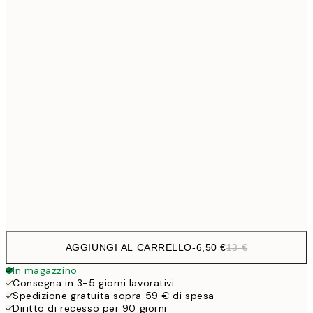
6,
21x30 cm
9,
30x40 cm
19,
13,7
40x50 cm
27,
16,2
50x70 cm
32,
24,5
70x100 cm
Frame
options
AGGIUNGI AL CARRELLO
-
6,50 €
13 €
In magazzino
Consegna in 3-5 giorni lavorativi
Spedizione gratuita sopra 59 € di spesa
Diritto di recesso per 90 giorni