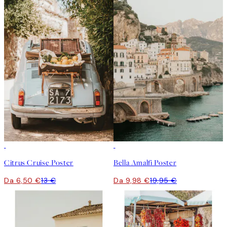
50%*
50%*
Citrus Cruise Poster
Bella Amalfi Poster
Da 6,50 €
13 €
Da 9,98 €
19,95 €