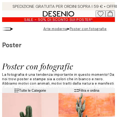
Skip
to
main
SALE - 50% DI SCONTO SUI POSTER*
content.
▸
▸
Arte moderna
Poster con fotografie
Poster
Poster con fotografie
La fotografia è una tendenza importante in questo momento! Da
noi trovi poster e stampe sia a colori che in bianco e nero.
Abbiamo motivi con animali, motivi tratti dalla natura e manifesti
di moda che si abbinano elegantemente con un quadro con una
Leggi di più
Tutte le Categorie
Filtra e ordina
citazione.