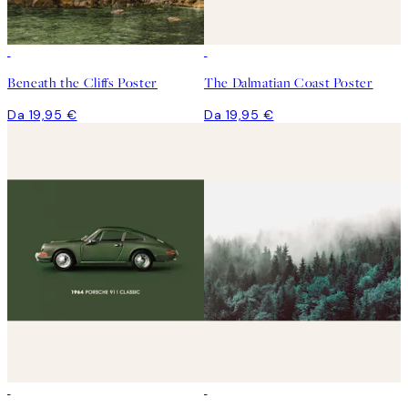
Beneath the Cliffs Poster
The Dalmatian Coast Poster
Da 19,95 €
Da 19,95 €
50%*
50%*