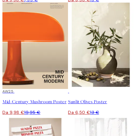
50%*
AW25
50%*
Mid-Century Mushroom Poster
Sunlit Olives Poster
Da 9,98 €
19,95 €
Da 6,50 €
13 €