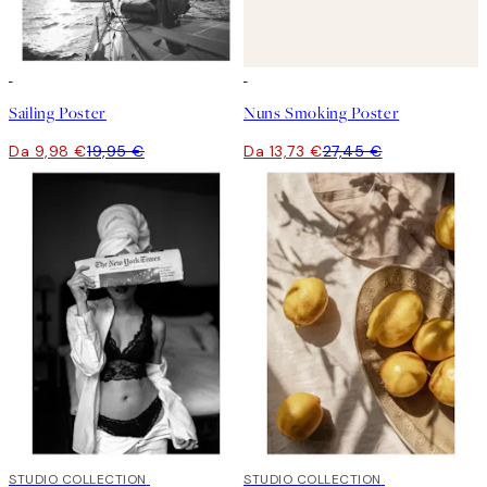
50%*
50%*
Sailing Poster
Nuns Smoking Poster
Da 9,98 €
19,95 €
Da 13,73 €
27,45 €
50%*
STUDIO COLLECTION
50%*
STUDIO COLLECTION