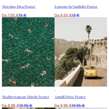
Morning Diva Poster
Lemons In Sunlight Poster
Da 7,50 €
15 €
Da 6,50 €
13 €
50%*
50%*
Mediterranean Mingle Poster
Amalfi Drive Poster
Da 9,98 €
19,95 €
Da 9,98 €
19,95 €