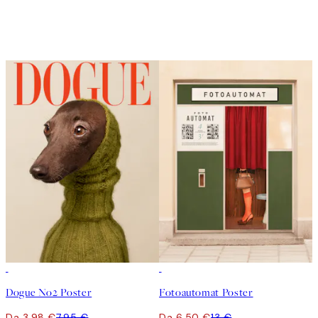
50%*
50%*
Dogue No2 Poster
Fotoautomat Poster
Da 3,98 €
7,95 €
Da 6,50 €
13 €