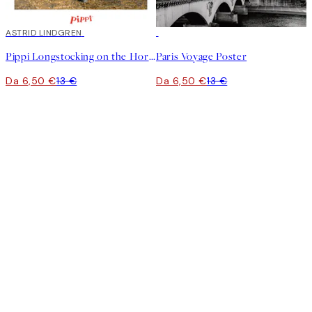
50%*
ASTRID LINDGREN
50%*
Pippi Longstocking on the Horse Poster
Paris Voyage Poster
Da 6,50 €
13 €
Da 6,50 €
13 €