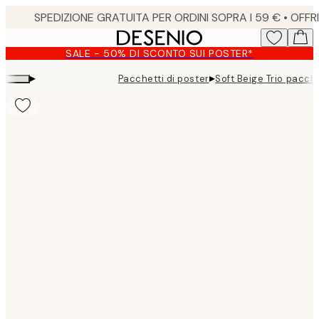
Skip
to
main
SALE - 50% DI SCONTO SUI POSTER*
content.
▸
▸
Pacchetti di poster
Soft Beige Trio pacch
Product
images