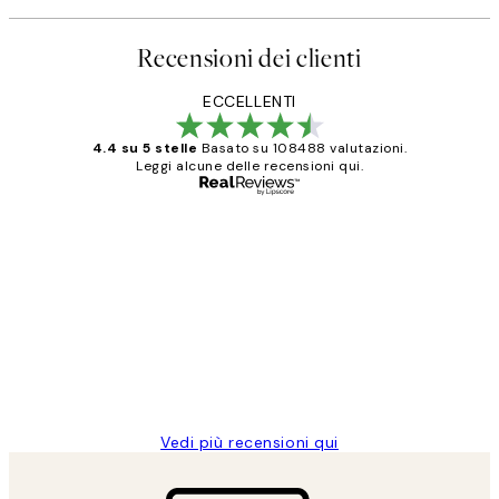
Recensioni dei clienti
ECCELLENTI
4.4 su 5 stelle
Basato su 108488 valutazioni.
Leggi alcune delle recensioni qui.
Acquirente verificato
recensioni
dei
PERFECT!!
clienti
26 mag
Alessandra G
Vedi più recensioni qui