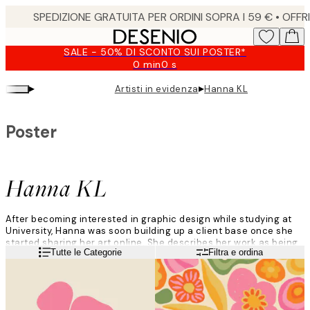
Skip
to
main
SALE - 50% DI SCONTO SUI POSTER*
content.
0 min
0 s
Valido
fino
▸
▸
Artisti in evidenza
Hanna KL
a:
2026-
08-
Poster
09
Hanna KL
After becoming interested in graphic design while studying at
University, Hanna was soon building up a client base once she
started sharing her art online. She describes her work as being
Leggi di più
Tutte le Categorie
Filtra e ordina
a combination of the places she calls home: a mix of the
absurdity of LA and the calmness of Sweden.
She finds inspiration from nature, but also from the atmosphere
of certain places, streets, and neighbourhoods.