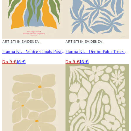
40%*
ARTISTI IN EVIDENZA
40%*
ARTISTI IN EVIDENZA
Hanna KL - Venice Canals Poster
Hanna KL - Denim Palm Trees Poster
Da 9 €
15 €
Da 9 €
15 €