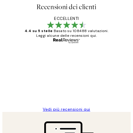
Recensioni dei clienti
ECCELLENTI
4.4 su 5 stelle
Basato su 108488 valutazioni.
Leggi alcune delle recensioni qui.
Acquirente verificato
recensioni
dei
PERFECT!!
clienti
26 mag
Alessandra G
Vedi più recensioni qui