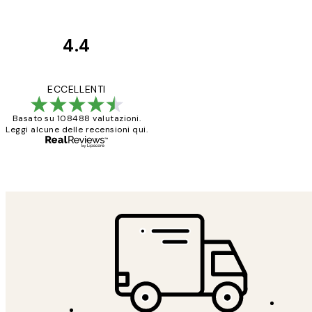
4.4
recensioni
dei
PERFECT!!
ECCELLENTI
clienti
Basato su 108488 valutazioni.
Leggi alcune delle recensioni qui.
26 mag
Alessandra G