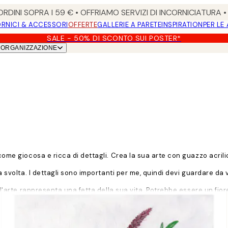
RDINI SOPRA I 59 € • OFFRIAMO SERVIZI DI INCORNICIATURA 
RNICI & ACCESSORI
OFFERTE
GALLERIE A PARETE
INSPIRATION
PER LE
SALE - 50% DI SCONTO SUI POSTER*
ORGANIZZAZIONE
come giocosa e ricca di dettagli. Crea la sua arte con guazzo acrili
a svolta. I dettagli sono importanti per me, quindi devi guardare da v
e l'arte rappresenta una fetta della sua vita. Potrebbe essere un fi
 Qualsiasi incontro quotidiano potrebbe far nascere una nuova idea.
scire i sentimenti. Voglio portare alle persone gioia, ma la gioia no