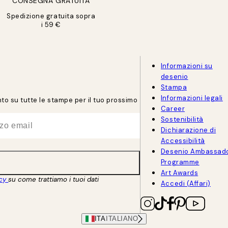
CONSEGNA GRATUITA
Spedizione gratuita sopra
i 59 €
Informazioni su
desenio
Stampa
Informazioni legali
onto su tutte le stampe per il tuo prossimo
Career
Sostenibilità
Dichiarazione di
Accessibilità
Desenio Ambassad
Programme
Art Awards
acy
su come trattiamo i tuoi dati
Accedi (Affari)
ITA
ITALIANO