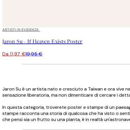
40%*
ARTISTI IN EVIDENZA
Jaron Su - If Heaven Exists Poster
Da 11,97 €
19,95 €
Jaron Su è un artista nato e cresciuto a Taiwan e ora vive nei 
sensazione liberatoria, ma non dimenticare di cercare i detta
In questa categoria, troverete poster e stampe di un paesagg
stampe racconta una storia di qualcosa che ha visto o sentito
che pensi sia un frutto su una pianta, è in realtà un'astronave