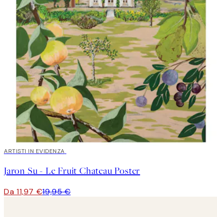
40%*
ARTISTI IN EVIDENZA
Jaron Su - Le Fruit Chateau Poster
Da 11,97 €
19,95 €