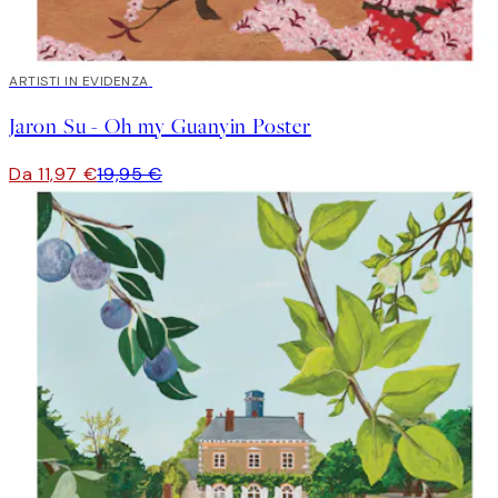
40%*
ARTISTI IN EVIDENZA
Jaron Su - Oh my Guanyin Poster
Da 11,97 €
19,95 €