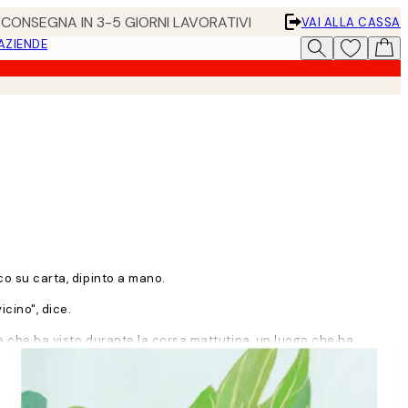
• CONSEGNA IN 3-5 GIORNI LAVORATIVI
VAI ALLA CASSA
 AZIENDE
co su carta, dipinto a mano.
icino", dice.
ore che ha visto durante la corsa mattutina, un luogo che ha
n è mai pura. C'è sempre un po' di asprezza in essa. Credo che devi