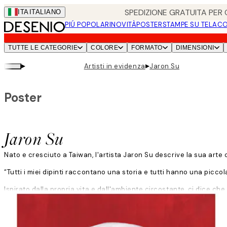
Skip
SPEDIZIONE GRATUITA PER O
ITA
ITALIANO
to
PIÚ POPOLARI
NOVITÀ
POSTER
STAMPE SU TELA
CO
main
content.
TUTTE LE CATEGORIE
COLORE
FORMATO
DIMENSIONI
▸
▸
Artisti in evidenza
Jaron Su
Poster
Jaron Su
Nato e cresciuto a Taiwan, l'artista Jaron Su descrive la sua arte 
“Tutti i miei dipinti raccontano una storia e tutti hanno una piccol
Ispirato dalla propria vita e dall'ambiente circostante, ci dice ch
Leggi di più
visitato in vacanza o una storia che gli ha raccontato un amico.
“Sento le cose in modo molto forte e l'arte è il mio modo per far u
accettare l'asprezza per poter provare la gioia".