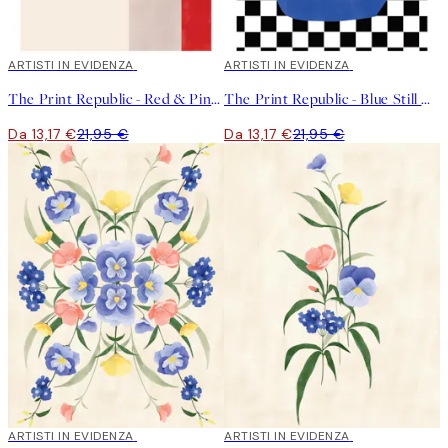
40%*
ARTISTI IN EVIDENZA
40%*
ARTISTI IN EVIDENZA
The Print Republic - Red & Pink Colour Block Poster
The Print Republic - Blue Still Life Poster No2 Poster
Da 13,17 €
21,95 €
Da 13,17 €
21,95 €
40%*
ARTISTI IN EVIDENZA
40%*
ARTISTI IN EVIDENZA