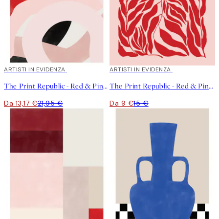
40%*
ARTISTI IN EVIDENZA
40%*
ARTISTI IN EVIDENZA
The Print Republic - Red & Pink Abstract Shapes Poster
The Print Republic - Red & Pink Botanical Poster
Da 13,17 €
21,95 €
Da 9 €
15 €