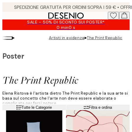
Skip
to
main
SALE - 50% DI SCONTO SUI POSTER*
content.
0 min
0 s
Valido
fino
▸
▸
Artisti in evidenza
The Print Republic
a:
2026-
08-
Poster
09
The Print Republic
Elena Ristova è l'artista dietro The Print Republic e la sua arte si
basa sul concetto che l'arte non deve essere elaborata o
complicata per farsi notare.
Leggi di più
Tutte le Categorie
Filtra e ordina
"Creo arte con amore e la rendo accessibile in tutto il mondo.
Questo è il cuore del mio marchio", afferma.
Elena descrive il suo stile come minimalista e semplice.