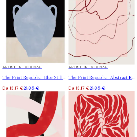
"Ma mi piace anche divertirmi un po' con parole, fiori e tutti i
colori dell'arcobaleno."
40%*
ARTISTI IN EVIDENZA
40%*
ARTISTI IN EVIDENZA
The Print Republic - Blue Still Life Poster No1 Poster
The Print Republic - Abstract Red Lines Poster
Da 13,17 €
21,95 €
Da 13,17 €
21,95 €