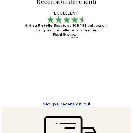
Recensioni dei clienti
ECCELLENTI
4.4 su 5 stelle
Basato su 108488 valutazioni.
Leggi alcune delle recensioni qui.
Acquirente verificato
recensioni
dei
PERFECT!!
clienti
26 mag
Alessandra G
Vedi più recensioni qui