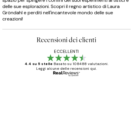
spazio per spingere i confini dei suoi esperimenti artistici e
delle sue esplorazioni. Scopri il regno artistico di Laura
Gröndahl e perditi nell'incantevole mondo delle sue
creazioni!
Recensioni dei clienti
ECCELLENTI
4.4 su 5 stelle
Basato su 108488 valutazioni.
Leggi alcune delle recensioni qui.
Acquirente verificato
recensioni
dei
PERFECT!!
clienti
26 mag
Alessandra G