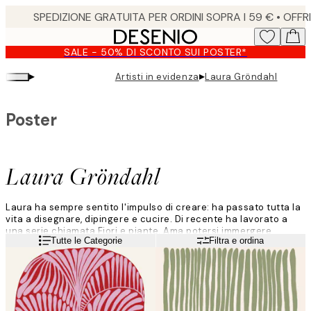
Skip
to
main
SALE - 50% DI SCONTO SUI POSTER*
content.
▸
▸
Artisti in evidenza
Laura Gröndahl
Poster
Laura Gröndahl
Laura ha sempre sentito l'impulso di creare: ha passato tutta la
vita a disegnare, dipingere e cucire. Di recente ha lavorato a
una serie chiamata Fiori e piante. Ama potersi immergere
Leggi di più
Tutte le Categorie
Filtra e ordina
completamente nel suo lavoro. Il suo studio, situato in una
vecchia fabbrica, ha un ruolo importante nel suo processo
creativo.