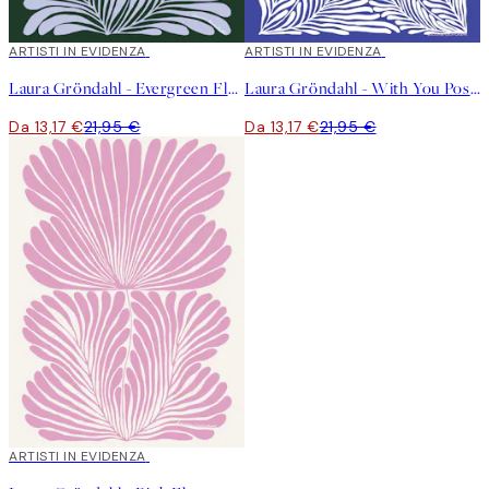
40%*
ARTISTI IN EVIDENZA
40%*
ARTISTI IN EVIDENZA
Laura Gröndahl - Evergreen Flower Poster
Laura Gröndahl - With You Poster
Da 13,17 €
21,95 €
Da 13,17 €
21,95 €
40%*
ARTISTI IN EVIDENZA