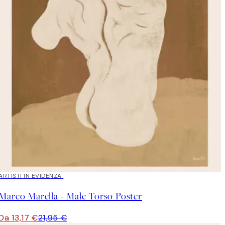
40%*
ARTISTI IN EVIDENZA
Marco Marella - Male Torso Poster
Da 13,17 €
21,95 €