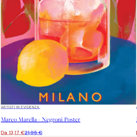
40%*
ARTISTI IN EVIDENZA
Marco Marella - Negroni Poster
Da 13,17 €
21,95 €