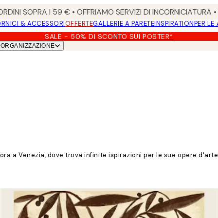
RDINI SOPRA I 59 € • OFFRIAMO SERVIZI DI INCORNICIATURA 
RNICI & ACCESSORI
OFFERTE
GALLERIE A PARETE
INSPIRATION
PER LE
SALE - 50% DI SCONTO SUI POSTER*
ORGANIZZAZIONE
vora a Venezia, dove trova infinite ispirazioni per le sue opere d'arte