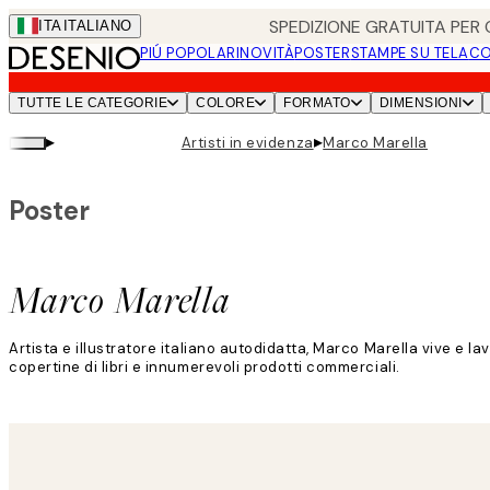
Skip
SPEDIZIONE GRATUITA PER O
ITA
ITALIANO
to
PIÚ POPOLARI
NOVITÀ
POSTER
STAMPE SU TELA
CO
main
content.
TUTTE LE CATEGORIE
COLORE
FORMATO
DIMENSIONI
▸
▸
Artisti in evidenza
Marco Marella
Poster
Marco Marella
Artista e illustratore italiano autodidatta, Marco Marella vive e la
copertine di libri e innumerevoli prodotti commerciali.