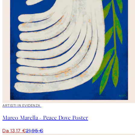
40%*
ARTISTI IN EVIDENZA
Marco Marella - Peace Dove Poster
Da 13,17 €
21,95 €