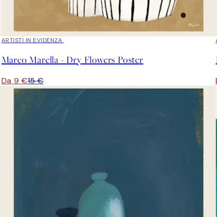
40%*
ARTISTI IN EVIDENZA
Marco Marella - Dry Flowers Poster
Da 9 €
15 €